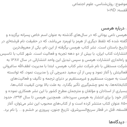
موضوع:
روان‌شناسی
،
علوم اجتماعی
قفسه:
1019D
درباره هرمس
هرمس نامی یونانی که در سال‌های گذشته به عنوان اسم خاص پسرانه برگزیده و
گفته شده که تلفظ دیگری از هرمز یا اورمزد می‌باشد، که در حقیقت نام فرشته‌ای در
تاریخ باستان است. نشر کتاب هِرمِس برگرفته از این نام، یکی از معروف‌ترین
انتشارات کتاب ایران، با بیش از دو دهه تجربه و فعالیت است. شهر کتاب با تاسیس
و راه‌اندازی انتشارات هرمس و سپس تبدیل این واحد انتشاراتی در سال ۱۳۸۷ به
شرکت مستقلی با نام شرکت نشر کتاب هرمس، ابتدا با مدیریت لطف‌الله ساغروانی
فعالیتش را آغاز نمود و پس از آن سعید دمیرچی آن را مدیریت نمود، که توانسته
است به صورت مستقیم و غیرمستقیم بر دنیای ترجمه و تألیف و فعالیت‌های
کتابخانه‌ها، به نحو چشم‌گیری تأثیر بگذارد. به علت بالا بودن کیفیت کتاب‌ها،
بسیاری از استادان و مؤلفان و مترجمان مطرح کشور با این نشر همکاری نموده و
آثار خود را برای انتشار به هرمس سپرده‌اند. همچنین هرمس تا سال ۱۳۹۴، حدود
۸۵۰ عنوان کتاب منتشر کرده است و از کتاب‌های محبوب این نشر می‌توان، آغاز
فلسفه، قتل در قطار سریع‌السیرشرق، تاریخ جنون، پیروزی بر خشم و… را نام برد.
دیدگاه‌ها