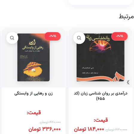
مرتبط
-20%
-20%
درآمدی بر روان شناسی زبان (کد
زن و رهایی از وابستگی
۶۵۵)
قیمت:
قیمت:
420,000
تومان
184,000
تومان
336,000
تومان
230,000
تومان