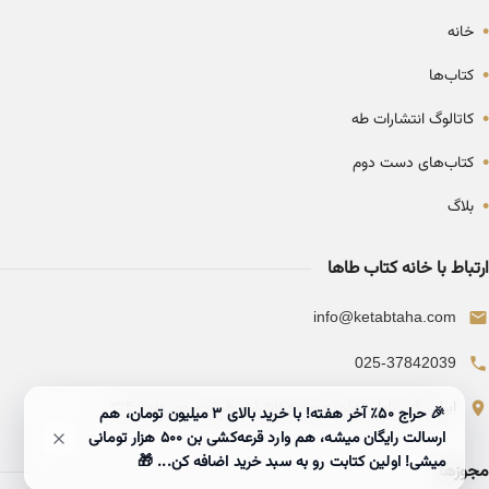
•
خانه
•
کتاب‌ها
•
کاتالوگ انتشارات طه
•
کتاب‌های دست دوم
•
بلاگ
ارتباط با خانه کتاب طاها
info@ketabtaha.com
025-37842039
ایران، قم، بلوار معلم، مجتمع ناشران، طبقه سوم، واحد ۳۱۴
🎉 حراج ۵۰٪ آخر هفته! با خرید بالای 3 میلیون تومان، هم
ارسالت رایگان میشه، هم وارد قرعه‌کشی بن ۵۰۰ هزار تومانی
میشی! اولین کتابت رو به سبد خرید اضافه کن... 🎁
مجوزها