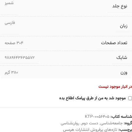
شمیز
نوع جلد
فارسی
زبان
تعداد صفحات
۳۰۴ صفحه
شابک
9789643635572
وزن
380 گرم
در انبار موجود نیست
موجود شد به من از طرق پیامک اطلاع بده
شناسه کتاب:
KTP-0056405
گروه:
جامعه‌شناسی
,
دست دوم
,
روان‌شناسی
برچسب:
تازه‌های پرفروش انتشارات هرمس