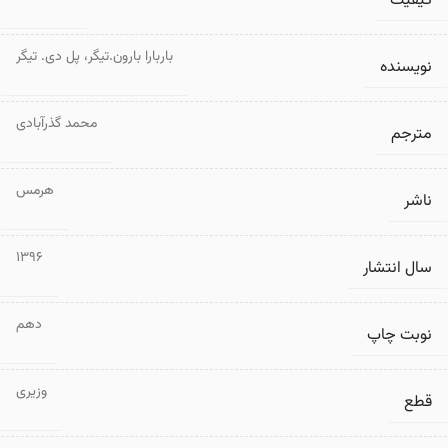
کیفیت
باربارا بارون.تیگر
،
پل دی. تیگر
نویسنده
محمد گذرآبادی
مترجم
هرمس
ناشر
1396
سال انتشار
دهم
نوبت چاپ
وزیری
قطع