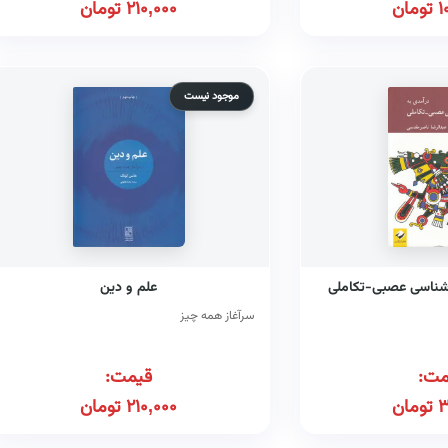
1
تومان
210,000
تومان
موجود نیست
شناسی عصبی-تکاملی
علم و دین
سرآغاز همه چیز
مت:
قیمت:
3
تومان
210,000
تومان