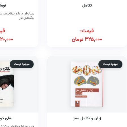
تکامل
نورش
رساله‌ای درباره بازتاب‌ها،
رنگ‌های نور
قیمت:
قی
325,000
تومان
20,000
موجود نیست
موجود نیست
زبان و تکامل مغز
بقای دوس
فهم منشا حیاتمان و کشف 