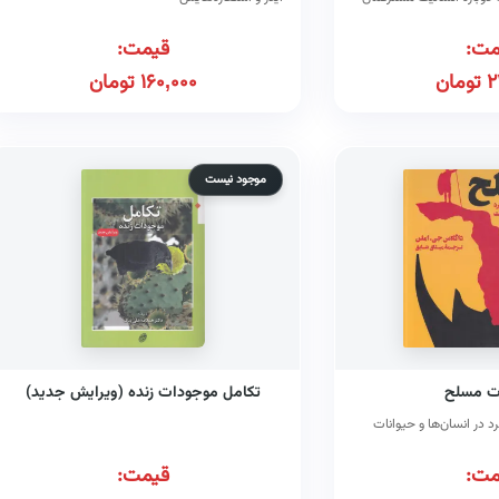
مت:
قیمت:
2
تومان
160,000
تومان
موجود نیست
ت مسلح
تکامل موجودات زنده (ویرایش جدید)
د در انسان‌ها و حیوانات
مت:
قیمت: