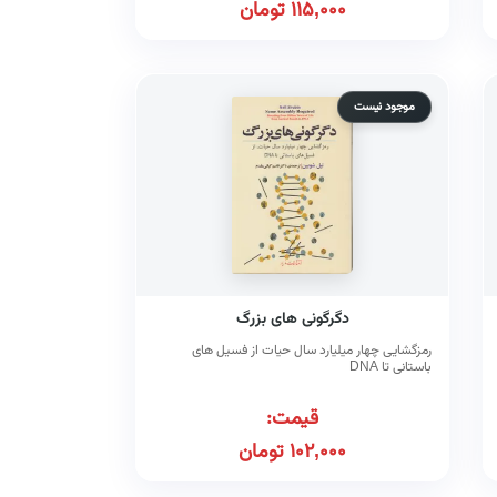
115,000
تومان
موجود نیست
دگرگونی های بزرگ
رمزگشایی چهار میلیارد سال حیات از فسیل های
باستانی تا DNA
قیمت:
102,000
تومان