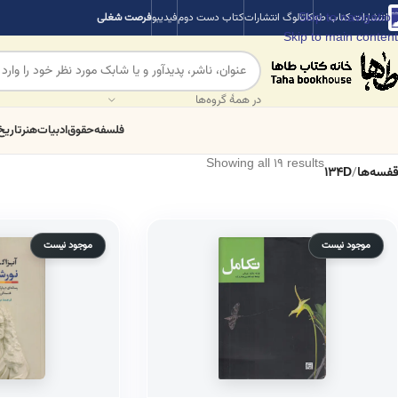
Skip to navigation
انتشارات کتاب طه
کاتالوگ انتشارات
کتاب دست دوم
فیدیبو
فرصت شغلی
Skip to main content
در همهٔ گروه‌ها
فلسفه
حقوق
ادبیات
هنر
تاریخ
Showing all 19 results
قفسه‌ها
/
134D
موجود نیست
موجود نیست