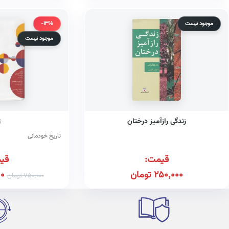
موجود نیست
-13%
موجود نیست
زندگی رازآمیز درختان
ژ
تاریخ خودمانی
قیمت:
قی
250,000
تومان
0
750,000
تومان