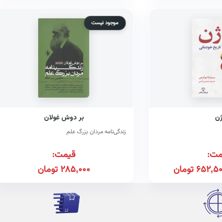
موجود نیست
ن
بر دوش غولان
زندگی‌نامه مردان بزرگ علم
مت:
قیمت:
652,50
تومان
285,000
تومان