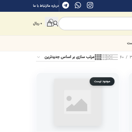
درباره ما
ارتباط با ما
0
ریال
ست
60
3
موجود نیست