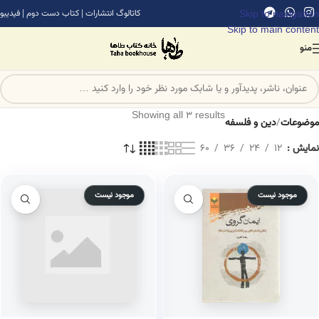
Skip to navigation
کاتالوگ انتشارات
|
کتاب دست دوم
|
فیدیبو
Skip to main content
منو
Showing all 3 results
موضوعات
/
دین و فلسفه
نمایش
12
24
36
60
موجود نیست
موجود نیست