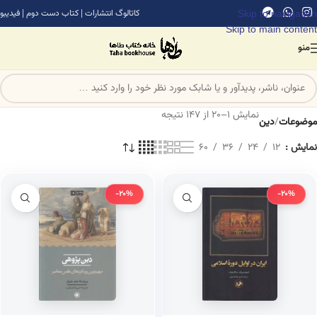
Skip to navigation
کاتالوگ انتشارات
|
کتاب دست دوم
|
فیدیبو
Skip to main content
منو
نمایش 1–20 از 147 نتیجه
موضوعات
/
دین
نمایش
12
24
36
60
-20%
-20%