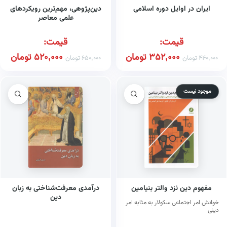
ایران در اوایل دوره اسلامی
دین‌پژوهی، مهم‌ترین رویکردهای
علمی معاصر
قیمت:
قیمت:
352,000
تومان
520,000
تومان
440,000
تومان
650,000
تومان
موجود نیست
مفهوم دین نزد والتر بنیامین
درآمدی معرفت‌شناختی به زبان
دین
خوانش امر اجتماعی سکولار به مثابه امر
دینی