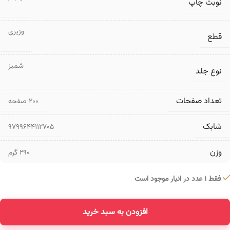
نوبت چاپ
وزیری
قطع
شمیز
نوع جلد
تعداد صفحات
۲۰۰ صفحه
شابک
9799644112705
وزن
290 گرم
فقط 1 عدد در انبار موجود است
افزودن به سبد خرید
Alternative: