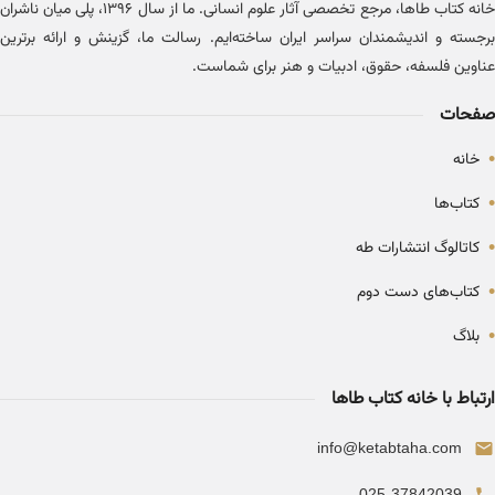
خانه کتاب طاها، مرجع تخصصی آثار علوم انسانی. ما از سال ۱۳۹۶، پلی میان ناشران
برجسته و اندیشمندان سراسر ایران ساخته‌ایم. رسالت ما، گزینش و ارائه برترین
عناوین فلسفه، حقوق، ادبیات و هنر برای شماست.
صفحات
•
خانه
•
کتاب‌ها
•
کاتالوگ انتشارات طه
•
کتاب‌های دست دوم
•
بلاگ
ارتباط با خانه کتاب طاها
info@ketabtaha.com
025-37842039