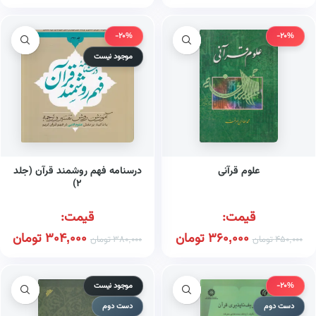
-20%
-20%
موجود نیست
علوم قرآنی
درسنامه فهم روشمند قرآن (جلد
۲)
قیمت:
قیمت:
360,000
تومان
304,000
تومان
450,000
تومان
380,000
تومان
-20%
موجود نیست
دست دوم
دست دوم