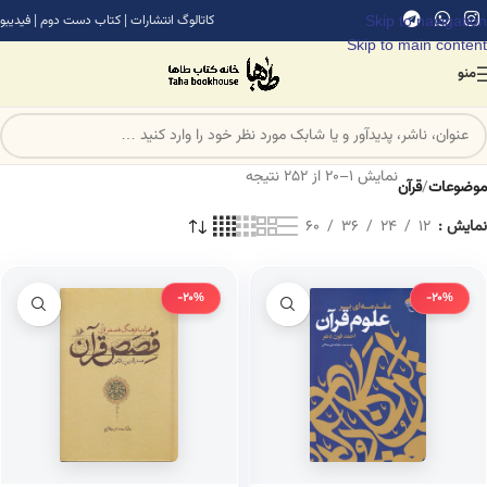
Skip to navigation
کاتالوگ انتشارات
|
کتاب دست دوم
|
فیدیبو
Skip to main content
منو
نمایش 1–20 از 252 نتیجه
موضوعات
/
قرآن
نمایش
12
24
36
60
-20%
-20%