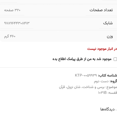
تعداد صفحات
۳۲۰ صفحه
شابک
9789644308413
وزن
460 گرم
در انبار موجود نیست
موجود شد به من از طرق پیامک اطلاع بده
شناسه کتاب:
KTP-0059939
گروه:
دست دوم
موضوع:
برسی و شناخت
،
شان نزول
،
قرآن
قفسه:
1031B
دیدگاه‌ها