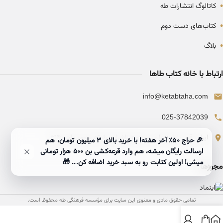
•
کاتالوگ انتشارات طه
•
کتاب‌های دست دوم
•
بلاگ
ارتباط با خانه کتاب طاها
info@ketabtaha.com
025-37842039
ایران، قم، بلوار معلم، مجتمع ناشران، طبقه سوم، واحد ۳۱۴
🎉 حراج ۵۰٪ آخر هفته! با خرید بالای 3 میلیون تومان، هم
ارسالت رایگان میشه، هم وارد قرعه‌کشی بن ۵۰۰ هزار تومانی
میشی! اولین کتابت رو به سبد خرید اضافه کن... 🎁
مجوزها
تمامی حقوق مادی و معنوی این سایت برای مؤسسه فرهنگی طه محفوظ است.