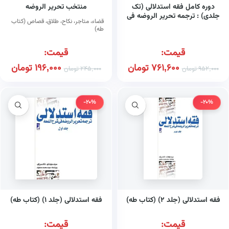
دوره کامل فقه استدلالی (تک
منتخب تحریر الروضه
جلدی) : ترجمه تحریر الروضه فی
قضاء، متاجر، نکاح، طلاق، قصاص (کتاب
شرح اللمعه (کتاب طه)
طه)
قیمت:
قیمت:
761,600
تومان
196,000
تومان
952,000
تومان
245,000
تومان
-20%
-20%
فقه استدلالی (جلد ۲) (کتاب طه)
فقه استدلالی (جلد ۱) (کتاب طه)
قیمت:
قیمت: