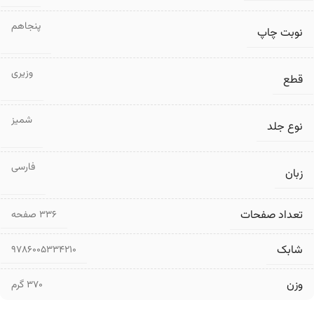
پنجاهم
نوبت چاپ
وزیری
قطع
شمیز
نوع جلد
فارسی
زبان
تعداد صفحات
۳۳۶ صفحه
شابک
9786005334210
وزن
370 گرم