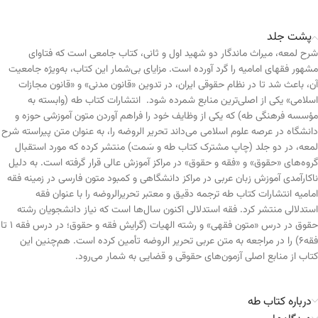
پشت جلد
شرح لمعه، میراث ماندگار دو شهید اول و ثانی، کتاب جامعی است که فتاوای
مشهور فقهای امامیه را گرد آورده است. مزایای بی‌شمار این کتاب، به‌ویژه جامعیت
آن، باعث شد تا در نظام حقوقی ایران، در تدوین «قانون مدنی» و «قانون مجازات
اسلامی» یکی از اصلی‌ترین منابع شمرده شود. انتشارات کتاب طه (وابسته به
مؤسسه فرهنگی طه) که یکی از وظایف خود را فراهم آوردن متون آموزشی حوزه و
دانشگاه در عرصه علوم اسلامی می‌داند تحریر الروضه را، به عنوان متن پیراسته شرح
لمعه، در دو جلد (چاپ مشترک کتاب طه و سَمت) منتشر کرده که مورد استقبال
گروه‌های «حقوق» و «فقه و حقوق» در مراکز آموزش عالی قرار گرفته است. به دلیل
ناکارآمدی آموزش زبان عربی در مراکز دانشگاهی و کمبود متون فارسی در زمینه فقه
امامیه انتشارات کتاب طه ترجمه دقیق و معتبر تحریرالروضه را با عنوان فقه
استدلالی منتشر کرد. فقه استدلالی اکنون سال‌ها است که نیاز دانشجویان رشته
حقوق در درس «متون فقهی» و رشته الهیات (گرایش فقه و حقوق؛ در درس فقه 1 تا
فقه6) را در مراجعه به متن عربی تحریر الروضه تأمین کرده است. هم‌چنین این
کتاب از منابع اصلی آزمون‌های حقوقی و قضایی به شمار می‌رود.
درباره کتاب طه