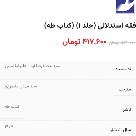
فقه استدلالی (جلد ۱) (کتاب طه)
417,600
تومان
522,000
تومان
سید محمدرضا آیتی
،
علیرضا امینی
نویسنده
سید مهدی دادمرزی
مترجم
کتاب طه
ناشر
1403
سال انتشار