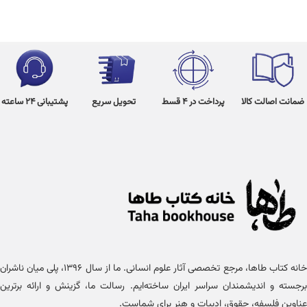
ضمانت اصالت کالا
پرداخت در 4 قسط
تحویل سریع
پشتیبانی 24 ساعته
خانه کتاب طاها، مرجع تخصصی آثار علوم انسانی. ما از سال ۱۳۹۶، پلی میان ناشران
برجسته و اندیشمندان سراسر ایران ساخته‌ایم. رسالت ما، گزینش و ارائه برترین
عناوین فلسفه، حقوق، ادبیات و هنر برای شماست.