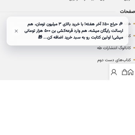
صفحات
•
خانه
🎉 حراج ۵۰٪ آخر هفته! با خرید بالای 3 میلیون تومان، هم
ارسالت رایگان میشه، هم وارد قرعه‌کشی بن ۵۰۰ هزار تومانی
•
کتاب‌ها
میشی! اولین کتابت رو به سبد خرید اضافه کن... 🎁
•
کاتالوگ انتشارات طه
•
کتاب‌های دست دوم
•
بلاگ
ارتباط با خانه کتاب طاها
info@ketabtaha.com
025-37842039
ایران، قم، بلوار معلم، مجتمع ناشران، طبقه سوم، واحد ۳۱۴