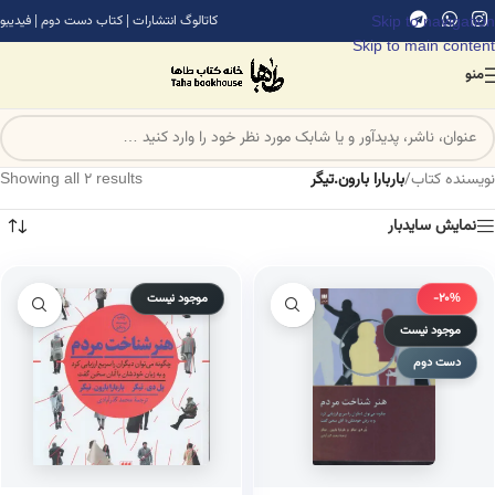
Skip to navigation
کاتالوگ انتشارات
|
کتاب دست دوم
|
فیدیبو
Skip to main content
منو
نویسنده کتاب
/
باربارا بارون.تیگر
Showing all 2 results
نمایش سایدبار
-20%
موجود نیست
موجود نیست
دست دوم