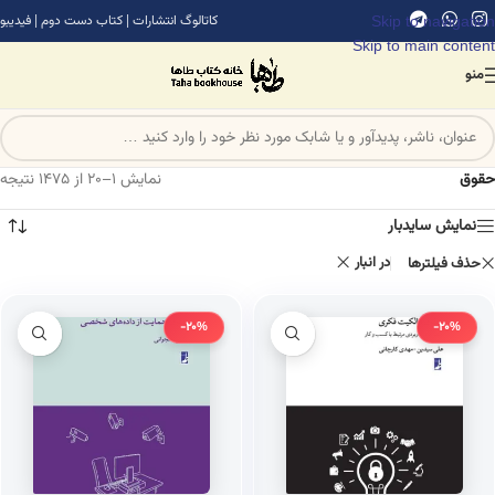
Skip to navigation
کاتالوگ انتشارات
|
کتاب دست دوم
|
فیدیبو
Skip to main content
منو
حقوق
نمایش 1–20 از 1475 نتیجه
نمایش سایدبار
در انبار
حذف فیلترها
-20%
-20%