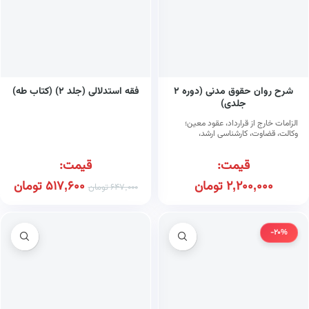
شرح روان حقوق مدنی (دوره ۲
فقه استدلالی (جلد ۲) (کتاب طه)
جلدی)
الزامات خارج از قرارداد، عقود معین؛
وکالت، قضاوت، کارشناسی ارشد،
سردفتری، دکتری
قیمت:
قیمت:
2,200,000
تومان
517,600
تومان
647,000
تومان
-20%