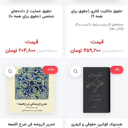
حقوق مالکیت فکری (حقوق برای
حقوق حمایت از داده‌های
همه ۹)
شخصی (حقوق برای همه ۱۰)
(کتاب طه)
جنبه‌های کاربردی مرتبط با کسب و کار
(کتاب طه)
قیمت:
قیمت:
459,200
تومان
204,800
تومان
574,000
تومان
256,000
تومان
-20%
-1%
هندبوک قوانین حقوقی و کیفری
تحریر الروضه فی شرح اللمعه