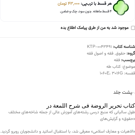
هر قسط با ترب‌پی:
43,000
تومان
۴ قسط ماهانه. بدون سود، چک و ضامن.
موجود شد به من از طرق پیامک اطلاع بده
شناسه کتاب:
KTP-0043491
گروه:
حقوق
,
فقه و اصول فقه
برچسب:
فقه
موضوع:
کتاب طه
قفسه:
3016G
،
1060E
پشت جلد
کتاب تحریر الروضة فی شرح اللمعة در
طول سالیانی که منبع درسی رشته‌های آموزش عالی از جمله شاخه‌های مختلف
«حقوق» و گرایش‌های
«الاهیات و معارف اسلامی» معرفی شد، با استقبال اساتید و دانشجویان روبرو گردید.