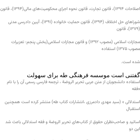
اصلاحات 1394)، قانون تجارت، قانون نحوه اجرای محکومیت‌های مالی(1394)، قانون
شوراهای حل اختلاف (1394)، قانون حمایت خانواده (1391)، آیین دادرسی مدنی
(1379)، قانون
مجازات اسلامی (مصوب 1392) و قانون مجازات اسلامی(بخش پنجم: تعزیرات
مصوب 1375) استفاده
شده است.
گفتنی است موسسه فرهنگی طه برای سهولت
استفاده دانشجویان از متن عربی تحریر الروضة ، ترجمه فارسی رسمی آن را با نام
«فقه
استدلالی » (سید مهدی دادمرزی ،انتشارات کتاب طه) منتشر کرده است همچنین
استقبال
اساتید و صاحب‌نظران حقوق از کتاب‌های تحریر الروضة و فقه استدلالی باعث شد
این دو