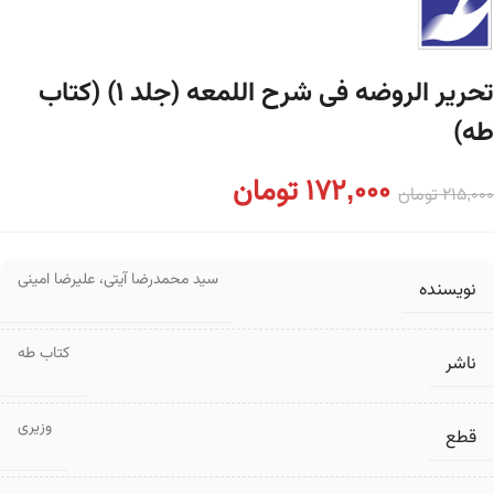
تحریر الروضه فی شرح اللمعه (جلد ۱) (کتاب
طه)
172,000
تومان
215,000
تومان
سید محمدرضا آیتی
،
علیرضا امینی
نویسنده
کتاب طه
ناشر
وزیری
قطع