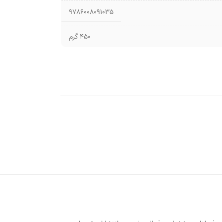
9786008091035
450 گرم