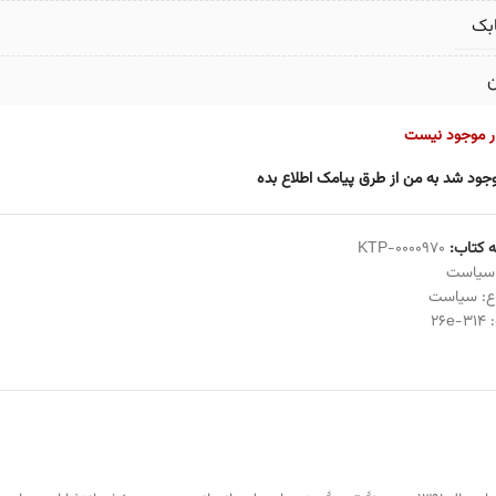
بک
ن
ار موجود نیست
جود شد به من از طرق پیامک اطلاع بده
 کتاب:
KTP-0000970
سیاست
ع:
سیاست
:
314-26e