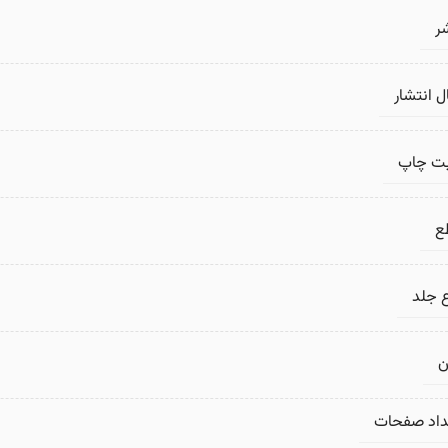
ر
 انتشار
بت چاپ
ع
 جلد
ن
داد صفحات