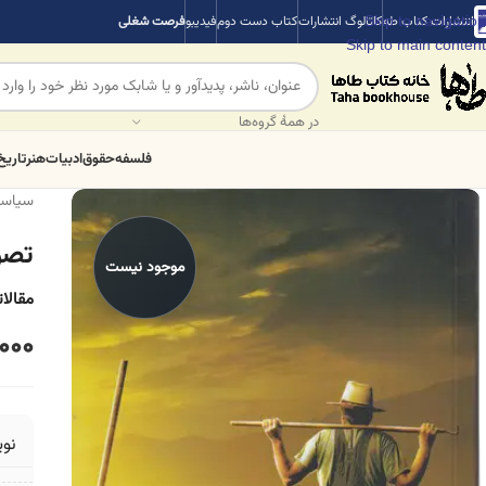
Skip to navigation
انتشارات کتاب طه
کاتالوگ انتشارات
کتاب دست دوم
فیدیبو
فرصت شغلی
Skip to main content
در همهٔ گروه‌ها
فلسفه
حقوق
ادبیات
هنر
تاریخ
سیاس
تصو
موجود نیست
مقالا
000
نو