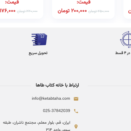
قیمت:
قیمت:
ن
200,000
تومان
176,000
250,000
تومان
220,000
تومان
 قسط
تحویل سریع
ارتباط با خانه کتاب طاها
info@ketabtaha.com
025-37842039
ایران، قم، بلوار معلم، مجتمع ناشران، طبقه
سوم، واحد ۳۱۴