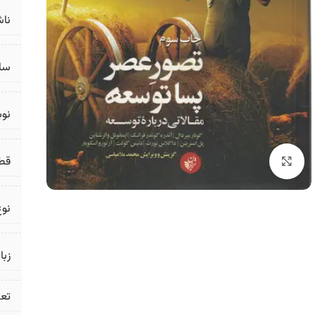
ناش
سال
نو
قط
برای بزرگنمایی کلیک کنید
نوع
زبا
تع