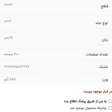
وزیری
قطع
شمیز
نوع جلد
فارسی
زبان
تعداد صفحات
۴۰۰ صفحه
شابک
9789645883346
وزن
575 گرم
در انبار موجود نیست
به من از طریق پیامک اطلاع بده
زمانیکه محصول موجود شد