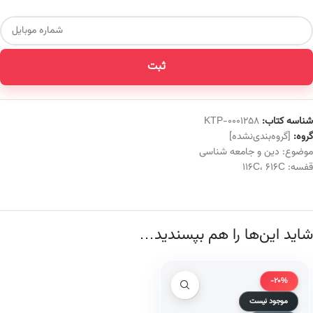
ثبت
شناسه کتاب:
KTP-0001258
گروه:
[گروه‌بندی‌نشده]
موضوع:
دین و جامعه شناسی
قفسه:
616C
،
116C
شاید این‌ها را هم بپسندید…
-20%
موجود نیست