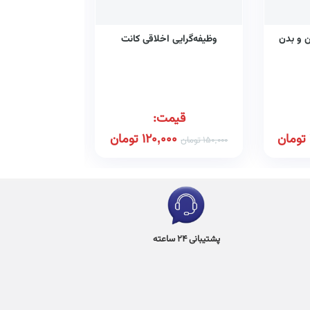
 و بدن
وظیفه‌گرایی اخلاقی کانت
نقش مربی در 
معن
قیمت:
قیم
تومان
120,000
تومان
00
150,000
تومان
75,000
تومان
پشتیبانی 24 ساعته