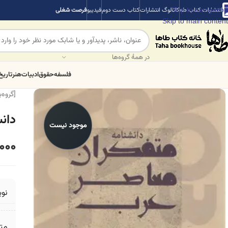
Skip to navigation
انتشارات کتاب طه
کاتالوگ انتشارات
کتاب دست دوم
فیدیبو
فرصت شغلی
Skip to main content
در همهٔ گروه‌ها
فلسفه
حقوق
ادبیات
هنر
تاریخ
[گروه‌
دان
موجود نیست
000
نو
مت