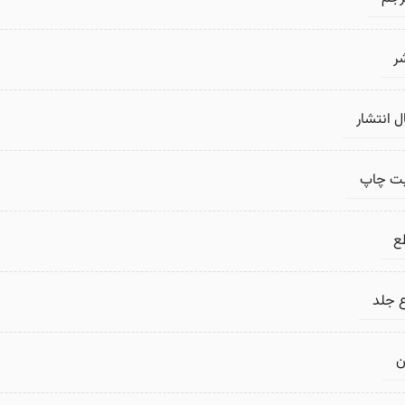
ر
 انتشار
بت چاپ
ع
 جلد
ن