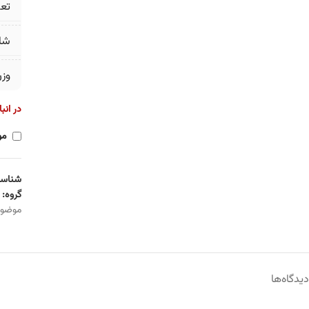
تع
شا
وز
در انب
مو
شناسه
گروه:
موضو
دیدگاه‌ها