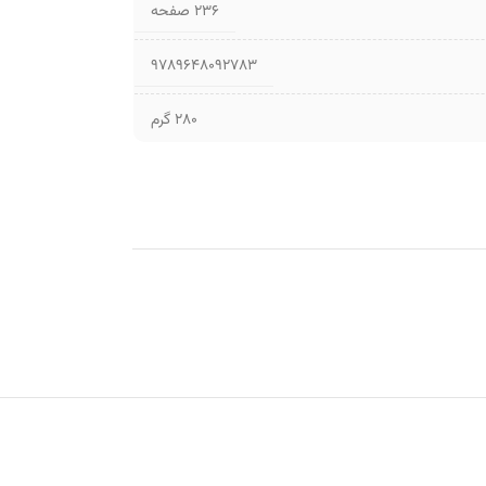
۲۳۶ صفحه
9789648092783
280 گرم