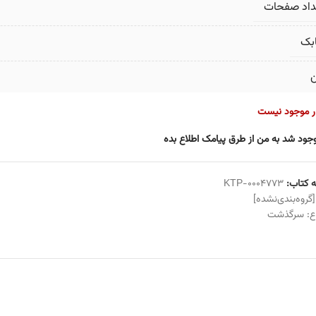
داد صفحات
بک
ن
ار موجود نیست
جود شد به من از طرق پیامک اطلاع بده
 کتاب:
KTP-0004773
[گروه‌بندی‌نشده]
ع:
سرگذشت