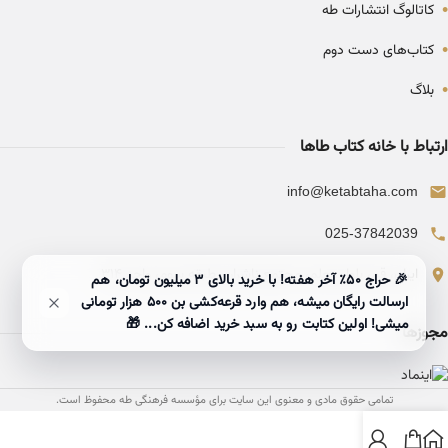
•
کاتالوگ انتشارات طه
•
کتاب‌های دست دوم
•
بلاگ
ارتباط با خانه کتاب طاها
info@ketabtaha.com
025-37842039
ایران، قم، بلوار معلم، مجتمع ناشران، طبقه سوم، واحد ۳۱۴
🎉 حراج ۵۰٪ آخر هفته! با خرید بالای 3 میلیون تومان، هم
ارسالت رایگان میشه، هم وارد قرعه‌کشی بن ۵۰۰ هزار تومانی
میشی! اولین کتابت رو به سبد خرید اضافه کن... 🎁
مجوزها
تمامی حقوق مادی و معنوی این سایت برای مؤسسه فرهنگی طه محفوظ است.