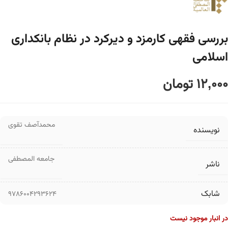
بررسی فقهی کارمزد و دیرکرد در نظام بانکداری
اسلامی
12,000
تومان
محمدآصف تقوی
نویسنده
جامعه المصطفی
ناشر
شابک
9786004293624
در انبار موجود نیست