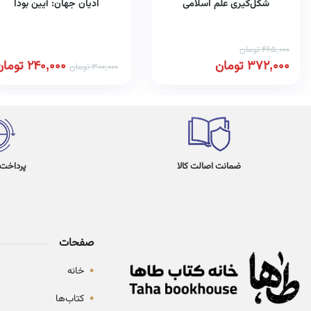
شکل‌گیری علم اسلامی
ادیان جهان: آیین بودا
465,000
تومان
372,000
تومان
240,000
تومان
300,000
تومان
ضمانت اصالت کالا
پرداخت در 4
صفحات
•
خانه
•
کتاب‌ها