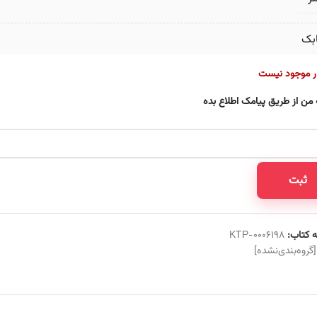
بک
ار موجود نیست
 من از طریق پیامک اطلاع بده
ثبت
 کتاب:
KTP-0006198
[گروه‌بندی‌نشده]