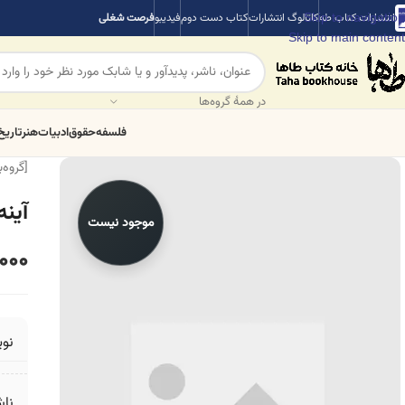
Skip to navigation
انتشارات کتاب طه
کاتالوگ انتشارات
کتاب دست دوم
فیدیبو
فرصت شغلی
Skip to main content
در همهٔ گروه‌ها
فلسفه
حقوق
ادبیات
هنر
تاریخ
[گروه‌
آین
موجود نیست
000
نو
ناش