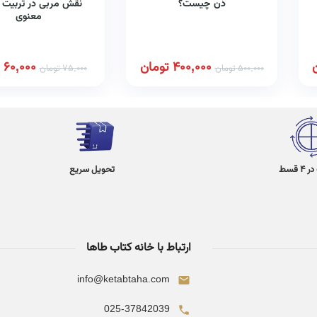
ذن چیست؟
نقش مربی در تربیت 
معنوی
400,000
تومان
60,000
500,000
تومان
75,000
تومان
 قسط
تحویل سریع
ارتباط با خانه کتاب طاها
info@ketabtaha.com
025-37842039