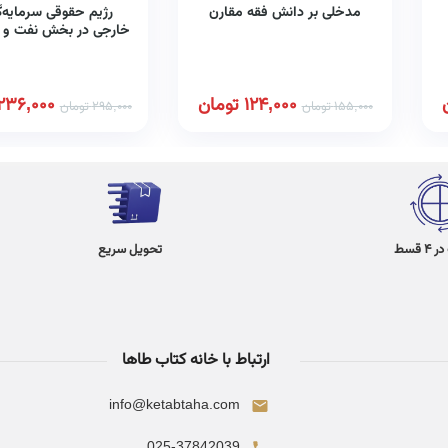
مدخلی بر دانش فقه مقارن
رژیم حقوقی سرمایه‌
خارجی در بخش نفت و گا
124,000
تومان
236,000
155,000
تومان
295,000
تومان
 قسط
تحویل سریع
ارتباط با خانه کتاب طاها
info@ketabtaha.com
025-37842039