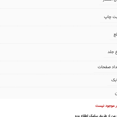
بت چاپ
ع
 جلد
داد صفحات
بک
ن
ار موجود نیست
 من از طریق پیامک اطلاع بده