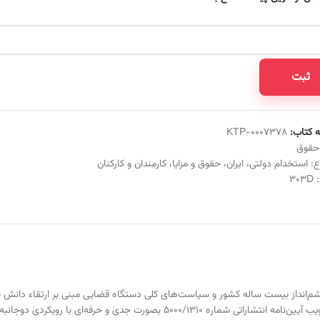
ثبت
 کتاب:
KTP-0007378
حقوق
ع:
استخدام دولتی
،
ایران
،
حقوق و مزایا
،
کارمندان و کارکنان
:
303D
ابلاغیه ۱۳۸۱/۷/۲۸ شروع به فعالیت نمود. در سال ۱۳۹۰ با تغییر مدیر مسئول و تصویب آیین‌نامه