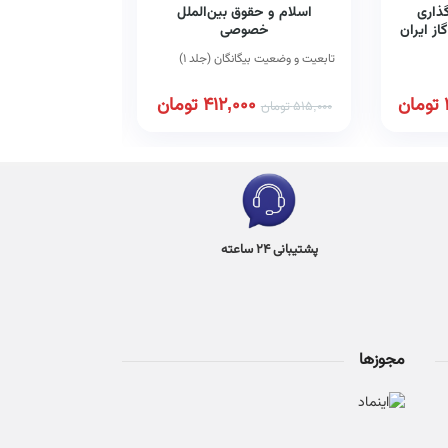
گذاری
اسلام و حقوق بین‌الملل
موضوع عقد و 
ز ایران
خصوصی
تابعیت و وضعیت بیگانگان (جلد ۱)
تومان
412,000
تومان
00
515,000
تومان
245,000
تومان
پشتیبانی 24 ساعته
مجوزها