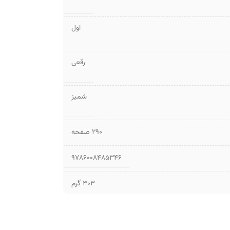
اول
رقعی
شمیز
۲۹۰ صفحه
9786008485346
303 گرم