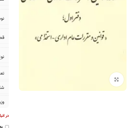
نو
قط
نوع
تع
برای بزرگنمایی کلیک کنید
شا
وز
در انب
به