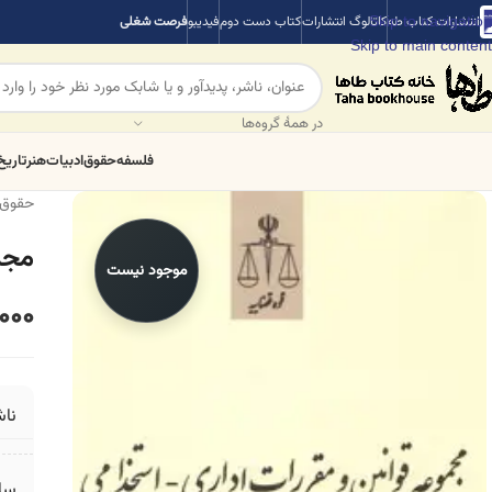
Skip to navigation
انتشارات کتاب طه
کاتالوگ انتشارات
کتاب دست دوم
فیدیبو
فرصت شغلی
Skip to main content
در همهٔ گروه‌ها
فلسفه
حقوق
ادبیات
هنر
تاریخ
حقوق
مجم
موجود نیست
000
ناش
سال