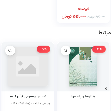
قیمت:
516,000
تومان
645,000
تومان
مرتبط
-20%
-20%
پندارها و پاسخها
تفسیر موضوعی قرآن کریم
چیستی و الزامات (جلد ۱) (کد ۶۹۸)