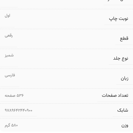
اول
نوبت چاپ
رقعی
قطع
شمیز
نوع جلد
فارسی
زبان
تعداد صفحات
۵۳۶ صفحه
شابک
9789642440900
وزن
580 گرم