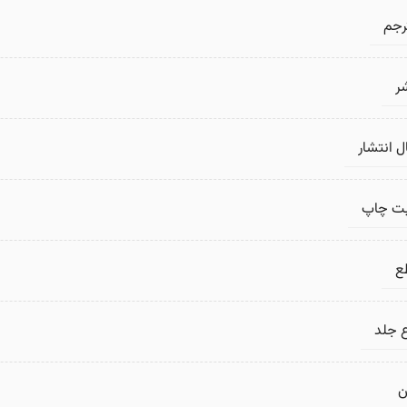
رجم
ر
 انتشار
بت چاپ
ع
 جلد
ن