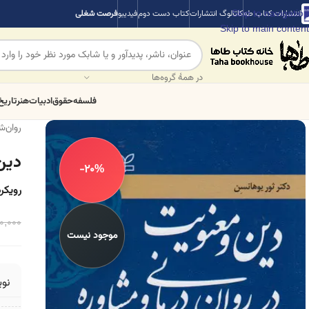
Skip to navigation
انتشارات کتاب طه
کاتالوگ انتشارات
کتاب دست دوم
فیدیبو
فرصت شغلی
Skip to main content
در همهٔ گروه‌ها
فلسفه
حقوق
ادبیات
هنر
تاریخ
روان‌
دین
-20%
رویکرد
0,000
موجود نیست
نو