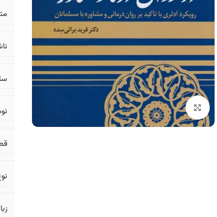
مت
ناش
سال
برای بزرگنمایی کلیک کنید
نو
قط
نوع
زبا