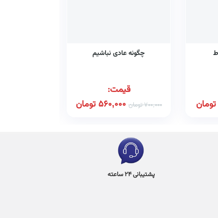
ط
چگونه عادی نباشیم
چگونه کمتر نگ
قیمت:
قیم
تومان
560,000
تومان
00
700,000
تومان
590,000
تومان
پشتیبانی 24 ساعته