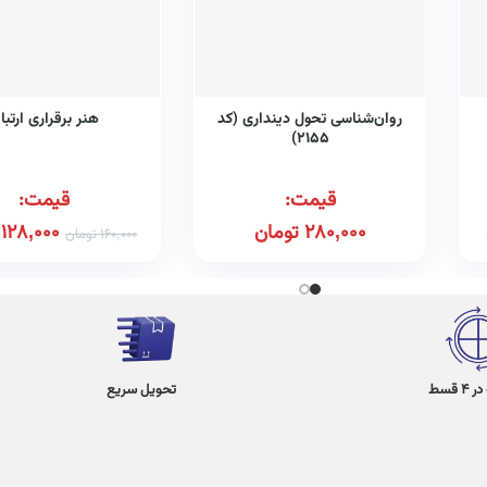
روان‌شناسی تحول دینداری (کد
هنر برقراری ارتبا
۲۱۵۵)
قیمت:
قیمت:
280,000
تومان
128,000
160,000
تومان
 قسط
تحویل سریع