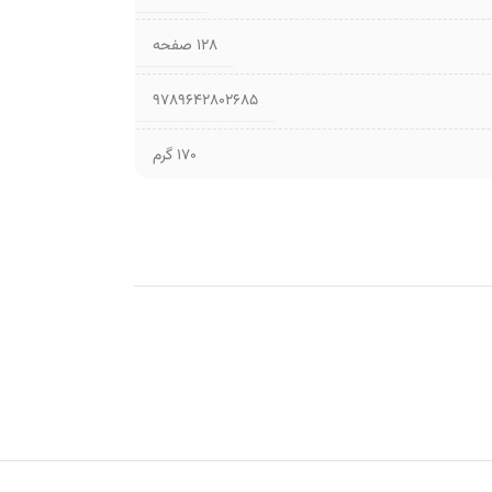
۱۲۸ صفحه
9789642802685
170 گرم