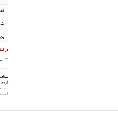
تع
شا
وز
در انب
مو
شناسه
گروه:
موضو
قفسه