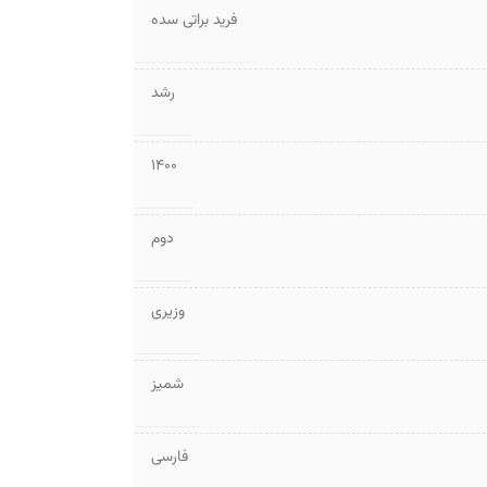
فرید براتی سده
رشد
1400
دوم
وزیری
شمیز
فارسی