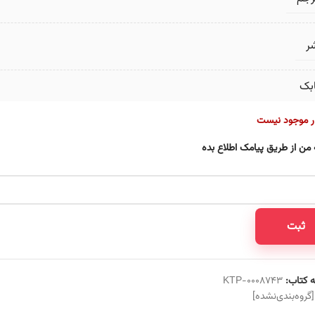
ر
بک
ار موجود نیست
 من از طریق پیامک اطلاع بده
ثبت
 کتاب:
KTP-0008743
[گروه‌بندی‌نشده]