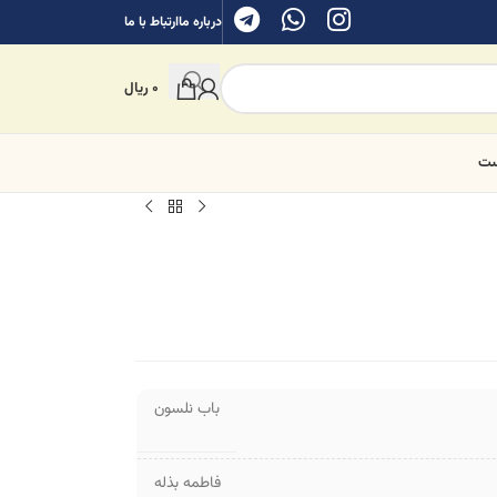
درباره ما
ارتباط با ما
0
ریال
ست
باب نلسون
فاطمه بذله