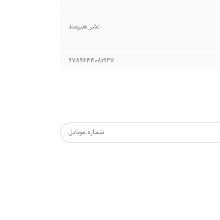
نشر هیرمند
9789644081927