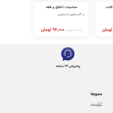
کانت
مناسبات اخلاق و فقه
الاشارات و
در گفت‌وگوی اندیشوران
تومان
96,000
تومان
00
120,000
تومان
550,000
تومان
پشتیبانی 24 ساعته
مجوزها