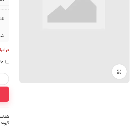
ناش
شا
در انب
به
برای بزرگنمایی کلیک کنید
شناسه
گروه: