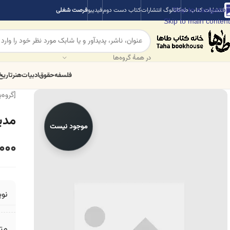
Skip to navigation
انتشارات کتاب طه
کاتالوگ انتشارات
کتاب دست دوم
فیدیبو
فرصت شغلی
Skip to main content
در همهٔ گروه‌ها
فلسفه
حقوق
ادبیات
هنر
تاریخ
[گروه‌
مدیر
موجود نیست
000
نو
مت