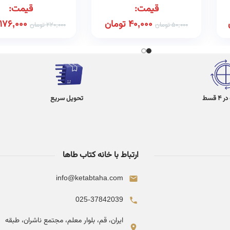
قیمت:
قیمت:
40,000
تومان
176,000
50,000
تومان
220,000
تومان
 قسط
تحویل سریع
ارتباط با خانه کتاب طاها
info@ketabtaha.com
025-37842039
ایران، قم، بلوار معلم، مجتمع ناشران، طبقه