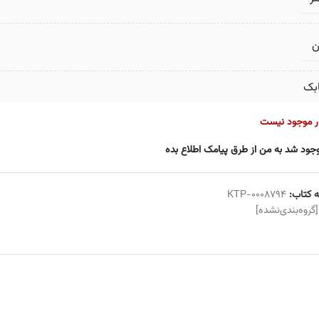
ن
بک
ار موجود نیست
جود شد به من از طرق پیامک اطلاع بده
 کتاب:
KTP-0008794
[گروه‌بندی‌نشده]