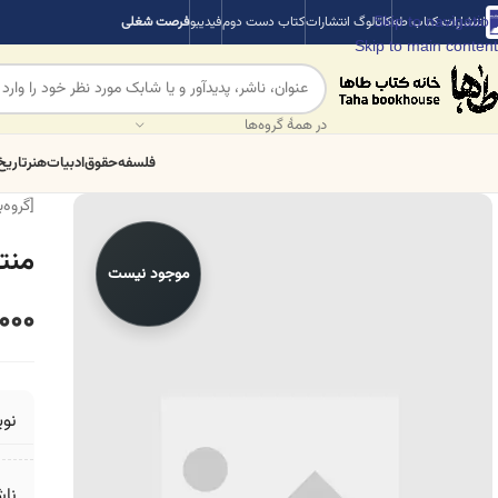
Skip to navigation
انتشارات کتاب طه
کاتالوگ انتشارات
کتاب دست دوم
فیدیبو
فرصت شغلی
Skip to main content
در همهٔ گروه‌ها
فلسفه
حقوق
ادبیات
هنر
تاریخ
[گروه‌
منته
موجود نیست
000
نو
ناش