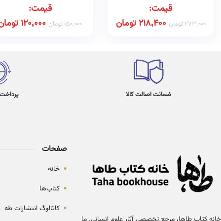
قیمت:
قیمت:
218,400
تومان
120,000
تومان
273,000
تومان
150,000
تومان
ضمانت اصالت کالا
پرداخت در 4
صفحات
•
خانه
•
کتاب‌ها
•
کاتالوگ انتشارات طه
خانه کتاب طاها، مرجع تخصصی آثار علوم انسانی. ما