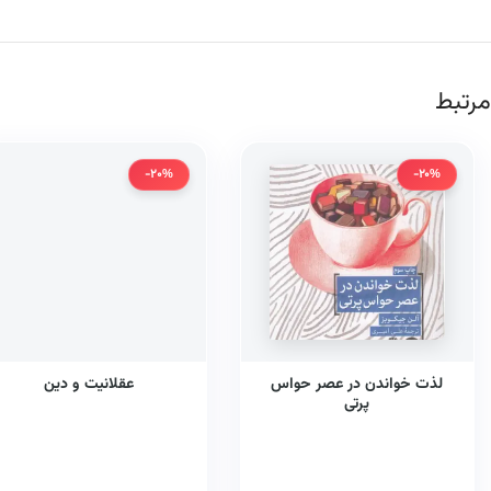
مرتبط
-20%
-20%
لذت خواندن در عصر حواس
عقلانیت و دین
پرتی