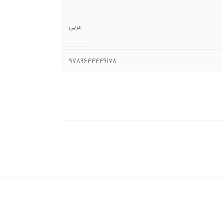
عربی
9789644449178