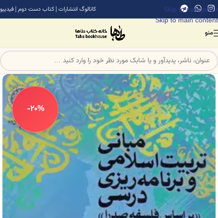
Skip to navigation
کاتالوگ انتشارات
|
کتاب دست دوم
|
فیدیبو
Skip to main content
منو
-20%