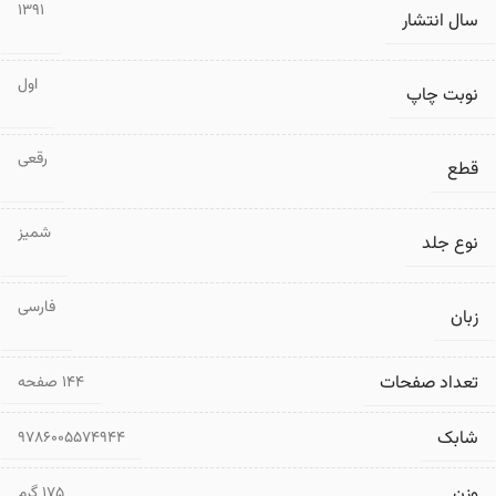
1391
سال انتشار
اول
نوبت چاپ
رقعی
قطع
شمیز
نوع جلد
فارسی
زبان
تعداد صفحات
۱۴۴ صفحه
شابک
9786005574944
وزن
175 گرم