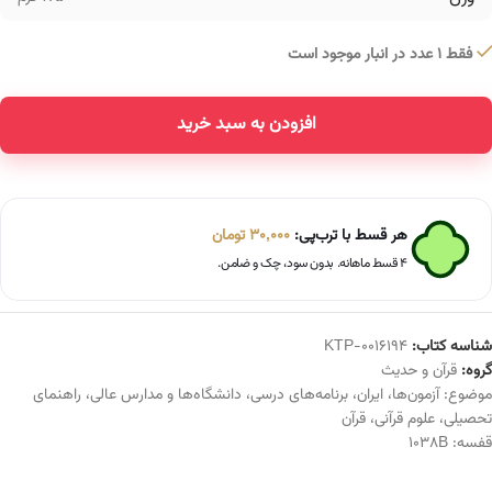
فقط 1 عدد در انبار موجود است
افزودن به سبد خرید
Alternative:
هر قسط با ترب‌پی:
30,000
تومان
۴ قسط ماهانه. بدون سود، چک و ضامن.
شناسه کتاب:
KTP-0016194
گروه:
قرآن و حدیث
موضوع:
آزمون‌ها
،
ایران
،
برنامه‌های درسی
،
دانشگاه‌ها و مدارس عالی
،
راهنمای
تحصیلی
،
علوم قرآنی
،
قرآن
قفسه:
1038B