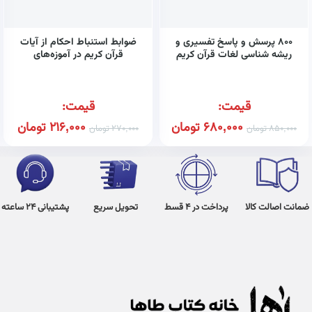
۸۰۰ پرسش و پاسخ تفسیری و
ضوابط استنباط احکام از آیات
ریشه شناسی لغات قرآن کریم
قرآن کریم در آموزه‌های
(کد ۶۲۴)
معصومین علیهم‌السلام (کد
۴۷۸)
قیمت:
قیمت:
680,000
تومان
216,000
تومان
850,000
تومان
270,000
تومان
ضمانت اصالت کالا
پرداخت در 4 قسط
تحویل سریع
پشتیبانی 24 ساعته