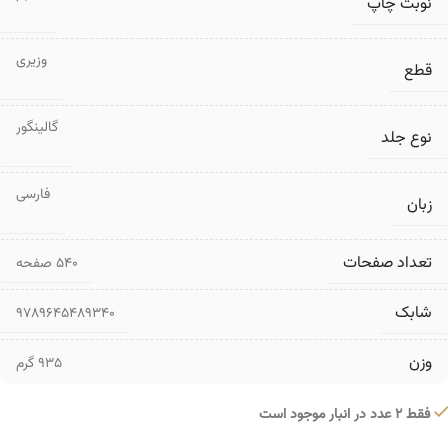
نوبت چاپ
وزیری
قطع
گالینگور
نوع جلد
فارسی
زبان
تعداد صفحات
۵۴۰ صفحه
شابک
9789645489340
وزن
935 گرم
فقط 2 عدد در انبار موجود است