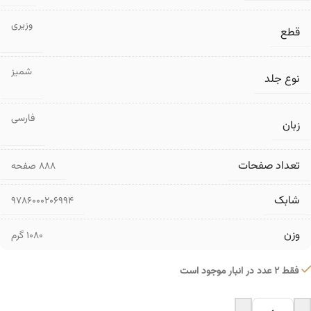
وزیری
قطع
شمیز
نوع جلد
فارسی
زبان
تعداد صفحات
۸۸۸ صفحه
شابک
9786000206994
وزن
1080 گرم
فقط 2 عدد در انبار موجود است