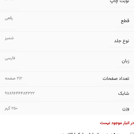
نوبت چاپ
رقعی
قطع
شمیز
نوع جلد
فارسی
زبان
تعداد صفحات
۲۱۲ صفحه
شابک
9789644484322
وزن
250 گرم
در انبار موجود نیست