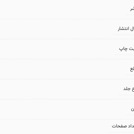
ر
 انتشار
بت چاپ
ع
 جلد
ن
داد صفحات