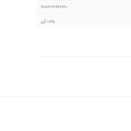
9786226942140
1045 گرم