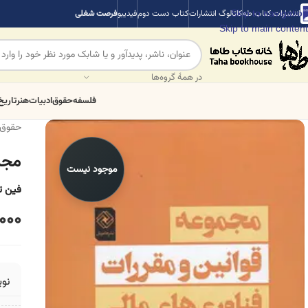
Skip to navigation
انتشارات کتاب طه
کاتالوگ انتشارات
کتاب دست دوم
فیدیبو
فرصت شغلی
Skip to main content
در همهٔ گروه‌ها
فلسفه
حقوق
ادبیات
هنر
تاریخ
حقوق
مجم
موجود نیست
فین ت
000
نو