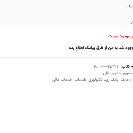
بک
ن
ار موجود نیست
جود شد به من از طرق پیامک اطلاع بده
 کتاب:
KTP-0025303
حقوق
,
حقوق مالی
ع:
بانک
،
بانکداری
،
تکنولوژی اطلاعات
،
خدمات مالی