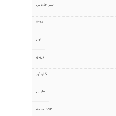
نشر خاموش
1398
اول
وزیری
گالینگور
فارسی
۶۹۲ صفحه