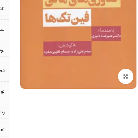
ناش
سال
نو
قط
برای بزرگنمایی کلیک کنید
نوع
زبا
تع