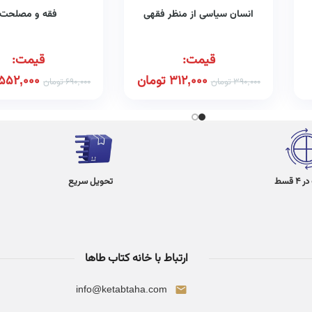
انسان سیاسی از منظر فقهی
فقه و مصلحت
قیمت:
قیمت:
312,000
تومان
552,000
390,000
تومان
690,000
تومان
 قسط
تحویل سریع
ارتباط با خانه کتاب طاها
info@ketabtaha.com