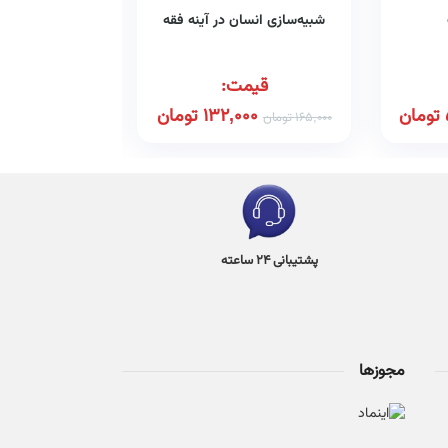
شبیه‌سازی انسان در آینه فقه
حقوق بین‌ا
قیمت:
قیم
تومان
132,000
تومان
345,000
165,000
تومان
پشتیبانی 24 ساعته
مجوزها