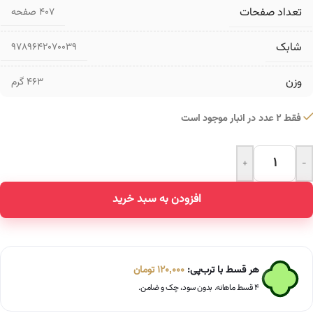
تعداد صفحات
۴۰۷ صفحه
شابک
9789642070039
وزن
463 گرم
فقط 2 عدد در انبار موجود است
+
-
Alternative:
افزودن به سبد خرید
هر قسط با ترب‌پی:
120,000
تومان
۴ قسط ماهانه. بدون سود، چک و ضامن.