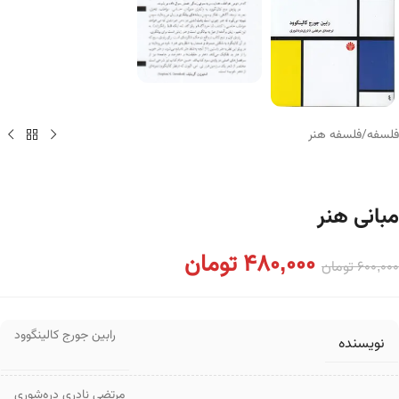
فلسفه
/
فلسفه هنر
مبانی هنر
480,000
تومان
600,000
تومان
رابین جورج کالینگوود
نویسنده
مرتضی نادری دره‌شوری