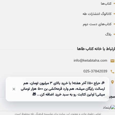
•
کتاب‌ها
•
کاتالوگ انتشارات طه
•
کتاب‌های دست دوم
•
بلاگ
ارتباط با خانه کتاب طاها
info@ketabtaha.com
025-37842039
ایران، قم، بلوار معلم، مجتمع ناشران، طبقه سوم، واحد ۳۱۴
🎉 حراج ۵۰٪ آخر هفته! با خرید بالای 3 میلیون تومان، هم
ارسالت رایگان میشه، هم وارد قرعه‌کشی بن ۵۰۰ هزار تومانی
میشی! اولین کتابت رو به سبد خرید اضافه کن... 🎁
مجوزها
تمامی حقوق مادی و معنوی این سایت برای مؤسسه فرهنگی طه محفوظ است.