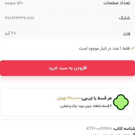
تعداد صفحات
۵۶۰ صفحه
شابک
9789643290788
وزن
610 گرم
فقط 1 عدد در انبار موجود است
افزودن به سبد خرید
Alternative:
هر قسط با ترب‌پی:
310,000
تومان
۴ قسط ماهانه. بدون سود، چک و ضامن.
شناسه کتاب:
KTP-0032668