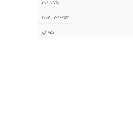
۷۵۰ صفحه
9786001762253
750 گرم