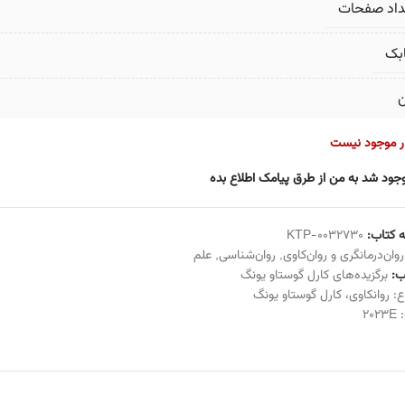
داد صفحات
بک
ن
ار موجود نیست
جود شد به من از طرق پیامک اطلاع بده
 کتاب:
KTP-0032730
روان‌درمانگری و روان‌کاوی
,
روان‌شناسی
,
علم
:
برگزیده‌های کارل گوستاو یونگ
ع:
روانکاوی
،
کارل گوستاو یونگ
:
2023E