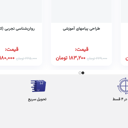
طراحی پیامهای آموزشی
روان‌شناسی تجربی (کد ۶۸
قیمت:
قیمت:
ن
183,200
تومان
180,000
229,000
تومان
225,000
تومان
 قسط
تحویل سریع