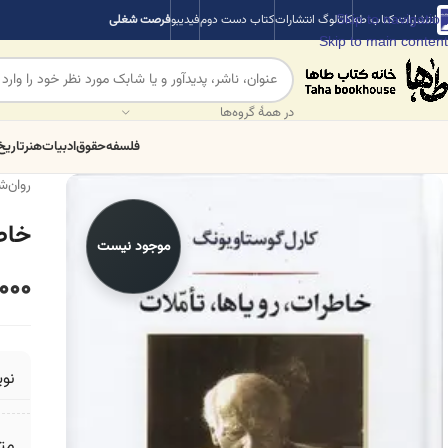
Skip to navigation
انتشارات کتاب طه
کاتالوگ انتشارات
کتاب دست دوم
فیدیبو
فرصت شغلی
Skip to main content
در همهٔ گروه‌ها
فلسفه
حقوق
ادبیات
هنر
تاریخ
روان‌
خاطر
موجود نیست
000
نو
مت