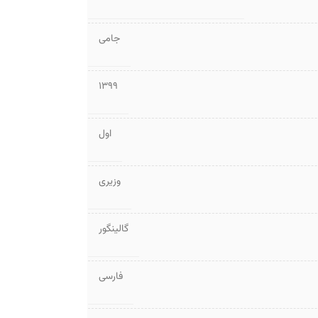
جامی
1399
اول
وزیری
گالینگور
فارسی