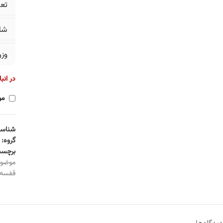
تع
شا
وز
در انب
مو
شناسه
گروه:
برچسب
موضو
قفسه