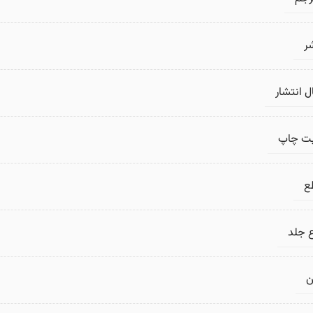
ر
 انتشار
بت چاپ
ع
 جلد
ن