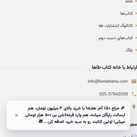
•
خانه
•
کتاب‌ها
•
کاتالوگ انتشارات طه
•
کتاب‌های دست دوم
•
بلاگ
ارتباط با خانه کتاب طاها
info@ketabtaha.com
025-37842039
ایران، قم، بلوار معلم، مجتمع ناشران، طبقه سوم، واحد ۳۱۴
🎉 حراج ۵۰٪ آخر هفته! با خرید بالای 3 میلیون تومان، هم
ارسالت رایگان میشه، هم وارد قرعه‌کشی بن ۵۰۰ هزار تومانی
میشی! اولین کتابت رو به سبد خرید اضافه کن... 🎁
مجوزها