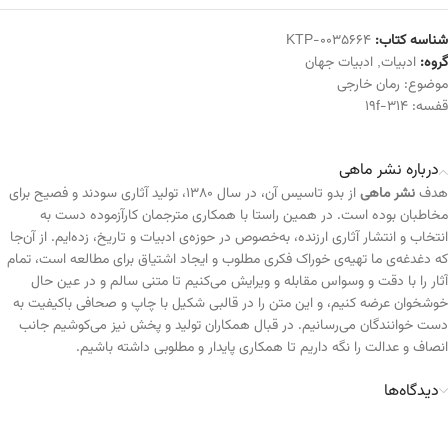
شناسه کتاب:
KTP-0035664
گروه:
ادبیات
,
ادبیات جهان
موضوع:
رمان خارجی
قفسه:
314-19f
درباره نشر ماهی
هدف
نشر ماهی
از بدو تاسیس آن، در سال ۱۳۸۰، تولید آثاری سودند و فصیح برای
مخاطبان بوده است. در همین راستا با همکاری مترجمان کارآزموده دست به
انتخاب و انتشار آثاری ارزنده، به‌خصوص در حوزه‌ی ادبیات و تاریخ، زده‌ایم. از آن‌جا
که دغدغه‌ی ما تهیه‌ی خوراک فکری مطلوب و ایجاد اشتیاق برای مطالعه است، تمام
آثار را با دقت و وسواس مقابله و ویرایش می‌کنیم تا متنی سالم و در عین حال
خوشخوان عرضه کنیم، و این متن را در قالبی شکیل با چاپ و صحافی باکیفیت به
دست خوانندگان می‌رسانیم. در قبال همکاران تولید و پخش نیز می‌کوشیم جانب
انصاف و عدالت را نگه داریم تا همکاری پایدار و مطلوبی داشته باشیم.
دیدگاه‌ها