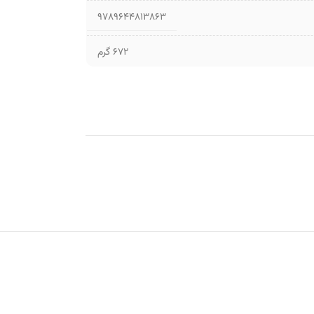
9789644813863
672 گرم