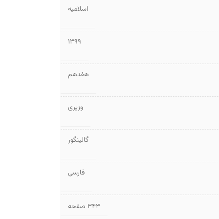
اسلامیه
1399
هفدهم
وزیری
گالینگور
فارسی
۳۴۳ صفحه