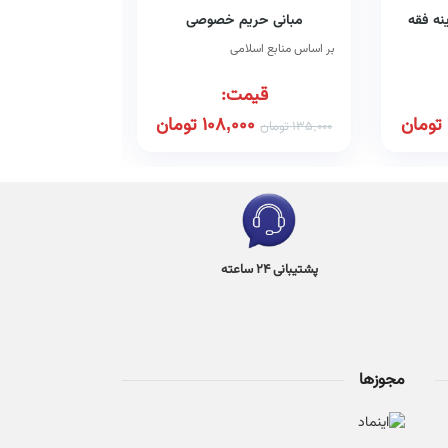
نه فقه
مبانی حریم خصوصی
موضوع عقد و 
بر اساس منابع اسلامی
قیمت:
قیم
تومان
108,000
تومان
00
135,000
تومان
245,000
تومان
پشتیبانی 24 ساعته
مجوزها