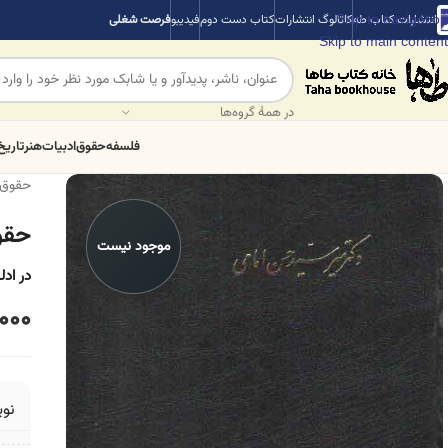
Skip to navigation
انتشارات کتاب طه
کاتالوگ انتشارات
کتاب دست دوم
فیدیبو
فرصت شغلی
Skip to main content
در همهٔ گروه‌ها
فلسفه
حقوق
ادبیات
هنر
تاریخ
حقوق
حقوق
موجود نیست
در ادل
000
نو