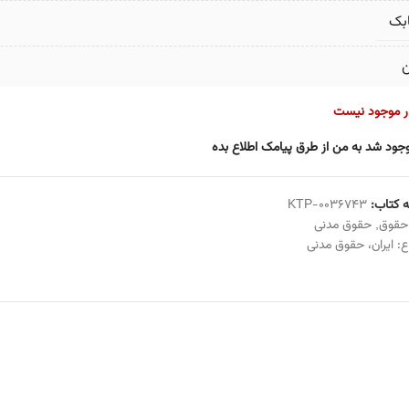
بک
ن
ار موجود نیست
جود شد به من از طرق پیامک اطلاع بده
 کتاب:
KTP-0036743
حقوق
,
حقوق مدنی
ع:
ایران
،
حقوق مدنی