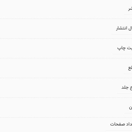
ر
 انتشار
بت چاپ
ع
 جلد
ن
داد صفحات