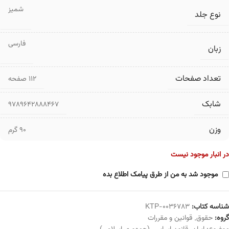
شمیز
نوع جلد
فارسی
زبان
تعداد صفحات
۱۱۲ صفحه
شابک
9789642888467
وزن
90 گرم
در انبار موجود نیست
موجود شد به من از طرق پیامک اطلاع بده
شناسه کتاب:
KTP-0036783
گروه:
حقوق
,
قوانین و مقررات