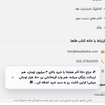
•
کاتالوگ انتشارات طه
•
کتاب‌های دست دوم
•
بلاگ
ارتباط با خانه کتاب طاها
info@ketabtaha.com
025-37842039
ایران، قم، بلوار معلم، مجتمع ناشران، طبقه سوم، واحد ۳۱۴
🎉 حراج ۵۰٪ آخر هفته! با خرید بالای 3 میلیون تومان، هم
ارسالت رایگان میشه، هم وارد قرعه‌کشی بن ۵۰۰ هزار تومانی
میشی! اولین کتابت رو به سبد خرید اضافه کن... 🎁
مجوزها
تمامی حقوق مادی و معنوی این سایت برای مؤسسه فرهنگی طه محفوظ است.