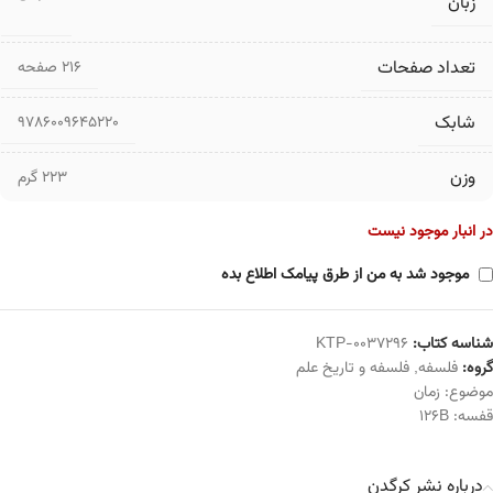
زبان
تعداد صفحات
۲۱۶ صفحه
شابک
9786009645220
وزن
223 گرم
در انبار موجود نیست
موجود شد به من از طرق پیامک اطلاع بده
شناسه کتاب:
KTP-0037296
گروه:
فلسفه
,
فلسفه و تاریخ علم
موضوع:
زمان
قفسه:
126B
درباره نشر کرگدن