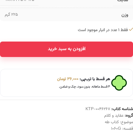
شابک
9789644593925
وزن
225 گرم
فقط 1 عدد در انبار موجود است
افزودن به سبد خرید
Alternative:
هر قسط با ترب‌پی:
36,000
تومان
۴ قسط ماهانه. بدون سود، چک و ضامن.
شناسه کتاب:
KTP-0046267
گروه:
عقاید و کلام
موضوع:
کتاب طه
قفسه:
1060G