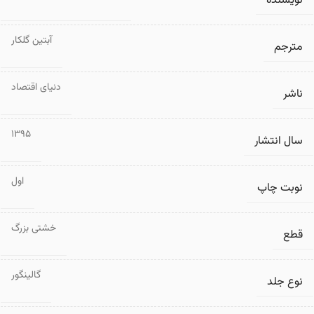
نویسنده
آبتین گلکار
مترجم
دنیای اقتصاد
ناشر
1395
سال انتشار
اول
نوبت چاپ
خشتی بزرگ
قطع
گالینگور
نوع جلد