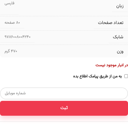
فارسی
زبان
تعداد صفحات
۸۰ صفحه
شابک
9786008004240
وزن
470 گرم
در انبار موجود نیست
به من از طریق پیامک اطلاع بده
ثبت