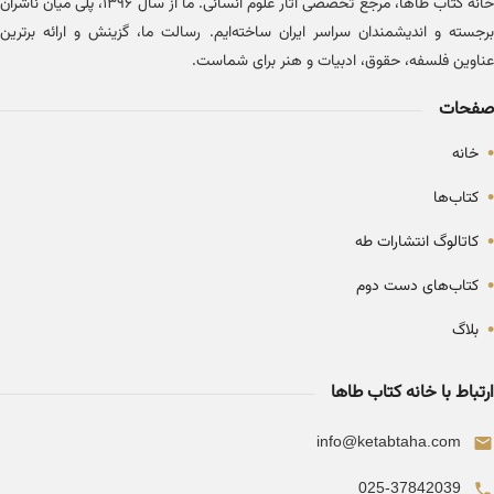
خانه کتاب طاها، مرجع تخصصی آثار علوم انسانی. ما از سال ۱۳۹۶، پلی میان ناشران
برجسته و اندیشمندان سراسر ایران ساخته‌ایم. رسالت ما، گزینش و ارائه برترین
عناوین فلسفه، حقوق، ادبیات و هنر برای شماست.
صفحات
•
خانه
•
کتاب‌ها
•
کاتالوگ انتشارات طه
•
کتاب‌های دست دوم
•
بلاگ
ارتباط با خانه کتاب طاها
info@ketabtaha.com
025-37842039