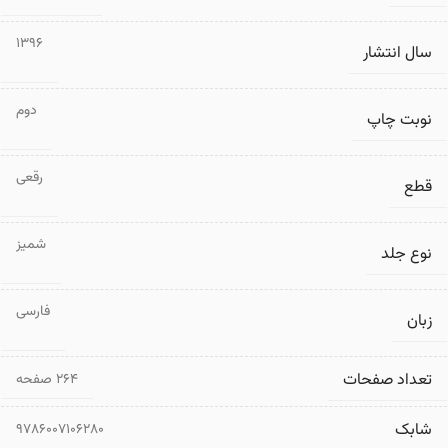
1396
سال انتشار
دوم
نوبت چاپ
رقعی
قطع
شمیز
نوع جلد
فارسی
زبان
تعداد صفحات
۲۶۴ صفحه
شابک
9786007106280