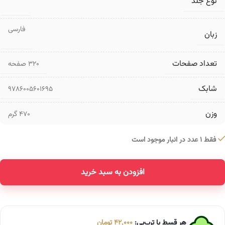
نوع جلد
فارسی
زبان
تعداد صفحات
۳۲۰ صفحه
شابک
9786005601695
وزن
470 گرم
فقط 1 عدد در انبار موجود است
افزودن به سبد خرید
Alternative:
هر قسط با ترب‌پی:
42,000
تومان