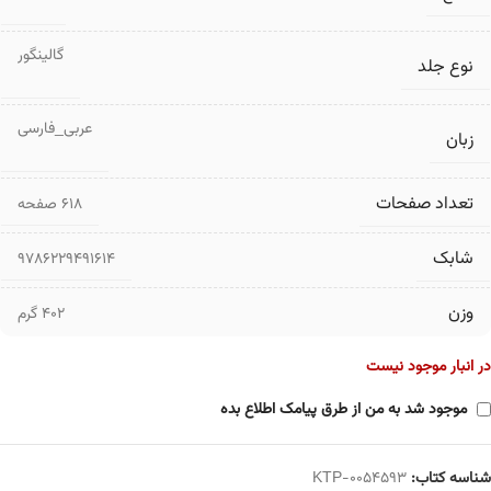
گالینگور
نوع جلد
عربی_فارسی
زبان
تعداد صفحات
۶۱۸ صفحه
شابک
9786229491614
وزن
402 گرم
در انبار موجود نیست
موجود شد به من از طرق پیامک اطلاع بده
شناسه کتاب:
KTP-0054593