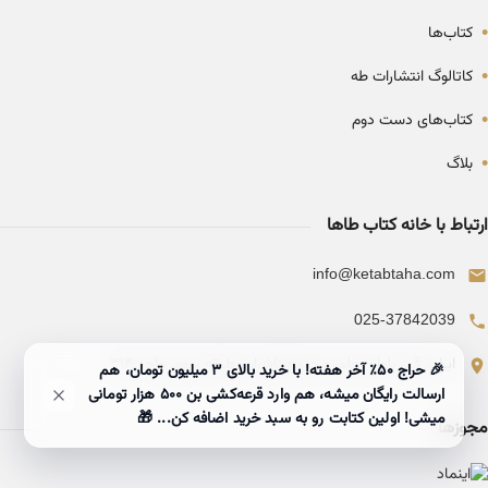
•
کتاب‌ها
•
کاتالوگ انتشارات طه
•
کتاب‌های دست دوم
•
بلاگ
ارتباط با خانه کتاب طاها
info@ketabtaha.com
025-37842039
ایران، قم، بلوار معلم، مجتمع ناشران، طبقه سوم، واحد ۳۱۴
🎉 حراج ۵۰٪ آخر هفته! با خرید بالای 3 میلیون تومان، هم
ارسالت رایگان میشه، هم وارد قرعه‌کشی بن ۵۰۰ هزار تومانی
میشی! اولین کتابت رو به سبد خرید اضافه کن... 🎁
مجوزها