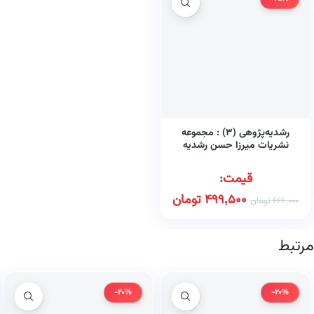
رشدیه‌پژوهی (۳) : مجموعه
نشریات میرزا حسن رشدیه
تبریزی (کتاب طه)
قیمت:
499,500
تومان
666,000
تومان
مرتبط
-20%
-20%