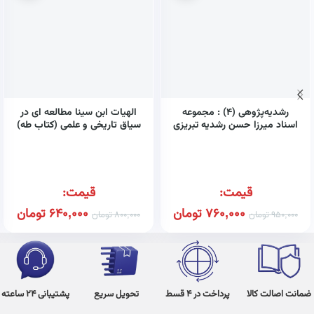
رشدیه‌پژوهی (۴) : مجموعه
الهیات ابن سینا مطالعه ای در
اسناد میرزا حسن رشدیه تبریزی
سیاق تاریخی و علمی (کتاب طه)
(کتاب طه)
قیمت:
قیمت:
760,000
تومان
640,000
تومان
950,000
تومان
800,000
تومان
ضمانت اصالت کالا
پرداخت در 4 قسط
تحویل سریع
پشتیبانی 24 ساعته