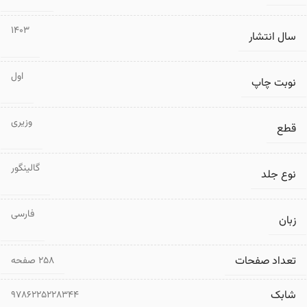
1403
سال انتشار
اول
نوبت چاپ
وزیری
قطع
گالینگور
نوع جلد
فارسی
زبان
تعداد صفحات
۲۵۸ صفحه
شابک
9786225228344