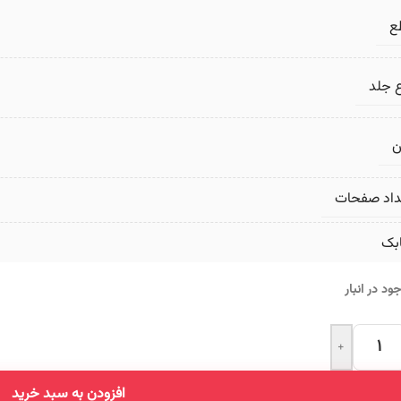
ع
 جلد
ن
داد صفحات
بک
ود در انبار
+
Altern
افزودن به سبد خرید