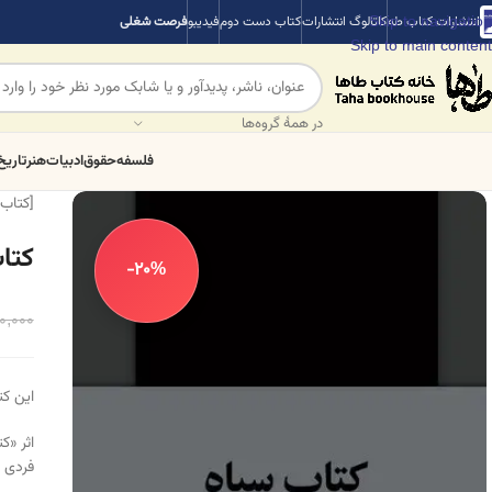
Skip to navigation
انتشارات کتاب طه
کاتالوگ انتشارات
کتاب دست دوم
فیدیبو
فرصت شغلی
Skip to main content
در همهٔ گروه‌ها
فلسفه
حقوق
ادبیات
هنر
تاریخ
[کتاب 
کتا
-20%
0,000
این ک
اثر «ک
فردی ک