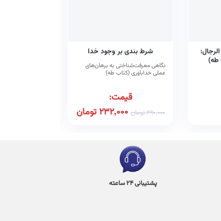
لرجال:
شرط ‌بندی بر وجود خدا
زمینه‌مندی تجار
 طه)
طه
نگاهی معرفت‌شناختی به برهان‌های
عملی خداباوری (کتاب طه)
قیم
قیمت:
384,000
تومان
232,000
تومان
307,200
توما
290,000
تومان
پشتیبانی 24 ساعته