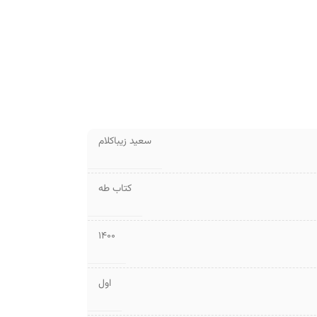
سعید زیباکلام
کتاب طه
1400
اول