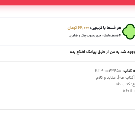
هر قسط با ترب‌پی:
64,000
تومان
۴ قسط ماهانه. بدون سود، چک و ضامن.
جود شد به من از طرق پیامک اطلاع بده
 کتاب:
KTP-0043458
[کتاب طه]
,
عقاید و کلام
ع:
کتاب طه
:
1060B