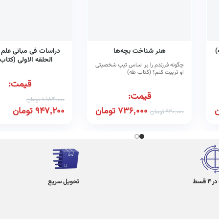
)
هنر شناخت بچه‌ها
دراسات فی مبانی علم ا
الحلقه الاولی (کتاب
چگونه فرزندم را بر اساس تیپ شخصیتی
او تربیت کنم؟ (کتاب طه)
قیمت:
قیمت:
1,184,000
تومان
ن
736,000
تومان
947,200
تومان
920,000
تومان
 قسط
تحویل سریع