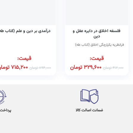
فلسفه اخلاق در دایره عقل و
درآمدی بر دین و علم (کتاب طه
دین
فرانظریه یکپارچگی اخلاق (کتاب طه)
قیمت:
قیمت:
329,600
تومان
715,200
توما
412,000
تومان
894,000
تومان
ضمانت اصالت کالا
پرداخت در 4