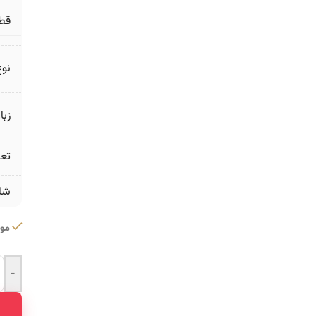
قط
نوع
زبا
تع
شا
موج
-
ative: