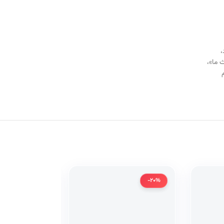
،
ث ما»،
-20%
-20%