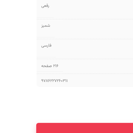
رقعی
شمیز
فارسی
۲۱۶ صفحه
9786227260311