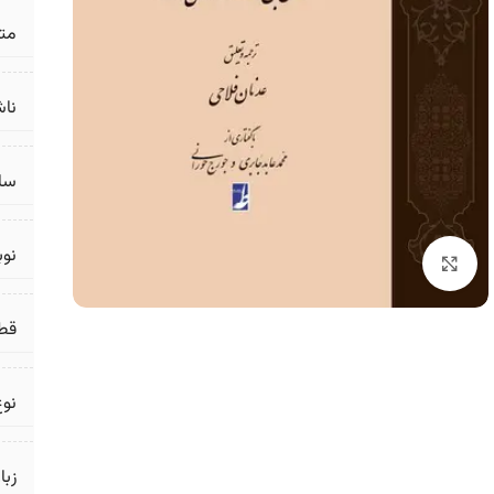
مت
ناش
سال
نو
برای بزرگنمایی کلیک کنید
قط
نوع
زبا