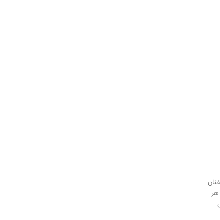
خنان
 هر
ل