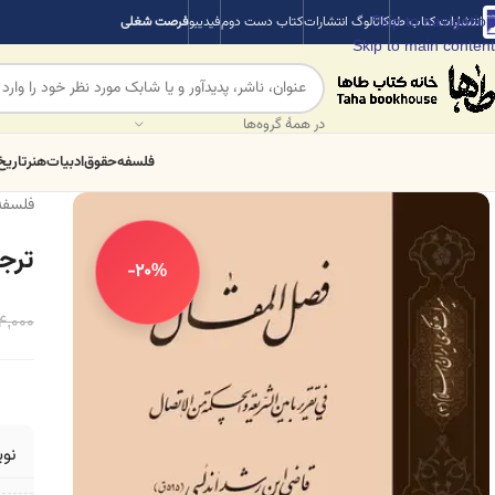
Skip to navigation
انتشارات کتاب طه
کاتالوگ انتشارات
کتاب دست دوم
فیدیبو
فرصت شغلی
Skip to main content
در همهٔ گروه‌ها
فلسفه
حقوق
ادبیات
هنر
تاریخ
فلسفه
ترج
-20%
4,000
نو