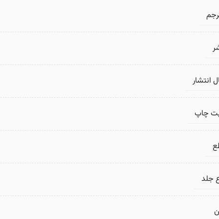
رجم
ر
 انتشار
بت چاپ
ع
 جلد
ن