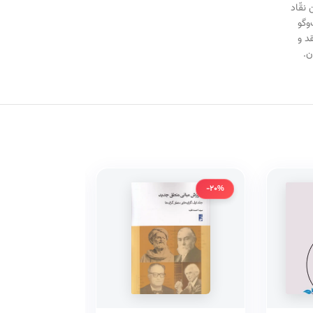
نقّاد
وگو
د و
ن.
-20%
-20%