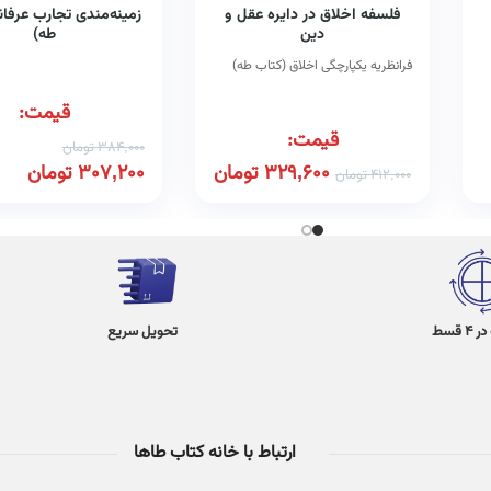
فلسفه اخلاق در دایره عقل و
زمینه‌مندی تجارب عرفان
دین
طه)
فرانظریه یکپارچگی اخلاق (کتاب طه)
قیمت:
قیمت:
384,000
تومان
329,600
تومان
307,200
تومان
412,000
تومان
 قسط
تحویل سریع
ارتباط با خانه کتاب طاها