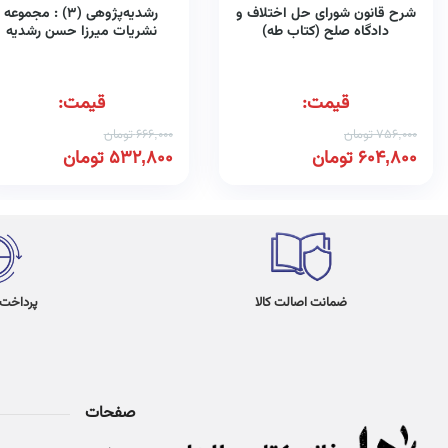
شرح قانون شورای حل اختلاف و
رشدیه‌پژوهی (۳) : مجموعه
دادگاه صلح (کتاب طه)
نشریات میرزا حسن رشدیه
تبریزی (کتاب طه)
قیمت:
قیمت:
756,000
تومان
666,000
تومان
604,800
تومان
532,800
تومان
ضمانت اصالت کالا
پرداخت در 4
صفحات