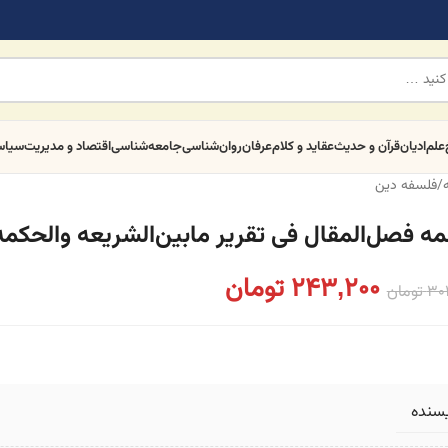
علم
ادیان
قرآن و حدیث
عقاید و کلام
عرفان
روان‌شناسی
جامعه‌شناسی
اقتصاد و مدیریت
سیا
/
فلسفه دین
مه فصل‌المقال فی تقریر مابین‌الشریعه والحکمه
243,200
تومان
30
تومان
یسنده