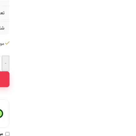
تع
شا
موج
-
ative:
مو