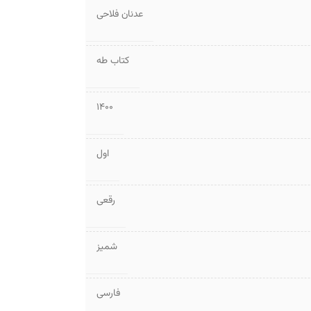
عدنان فلاحی
کتاب طه
1400
اول
رقعی
شمیز
فارسی