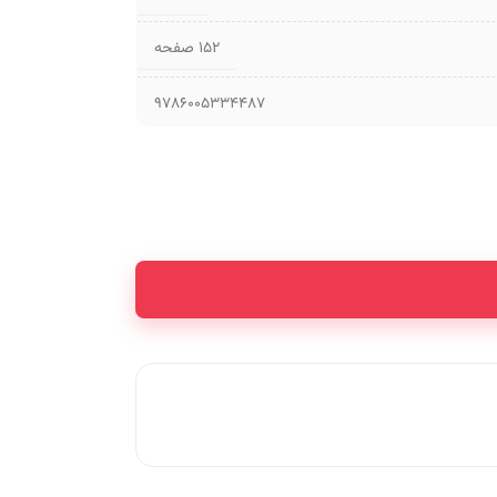
۱۵۲ صفحه
9786005334487