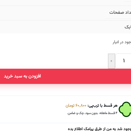
داد صفحات
بک
ود در انبار
+
Altern
افزودن به سبد خرید
هر قسط با ترب‌پی:
60,800
تومان
۴ قسط ماهانه. بدون سود، چک و ضامن.
جود شد به من از طرق پیامک اطلاع بده