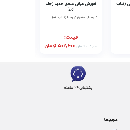
ی (کتاب
آموزش مبانی منطق جدید (جلد
روش‌شناسی ج
اول)
به مثابه نظریه روشی 
(کتاب طه)
گزاره‌های منطق گزاره‌ها (کتاب طه)
قیمت:
قیم
502,400
تومان
00
628,000
تومان
780,000
تومان
پشتیبانی 24 ساعته
مجوزها