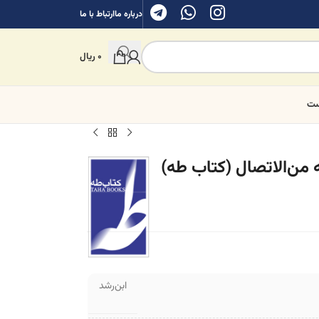
درباره ما
ارتباط با ما
0
ریال
ست
 من‌الاتصال (کتاب طه)
ابن‌رشد