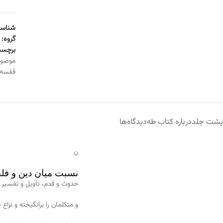
شناسه
گروه:
برچسب
موضو
قفسه
پشت جلد
درباره کتاب طه
دیدگاه‌ها
ن
نسبت میان دین و فل
حدوث و قدم، تأویل و تفسیر
و متکلمان را برانگیخته و نزاع