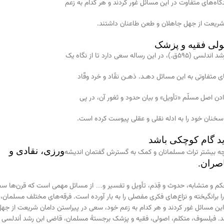
ه‌های متفاوت در این مسائل غور کردند و هر کدام به زعم
شریعت از جهل جاهلان و طعن طاعنان داشتند.
ولی فقیه و پزشک
ه سعی دارد تا از نگاه یک
متفاوتی به این مسائل دهـد. ذهـن نقّاد و خرد وقّاد
دن اصل مسلّم «تأویل» و بیان حدود و ثغور آن، در پی
خنان خود را به ادله نقلی و عقلی پیوست کرده است.
ید گام کوچکی باشد
ورزی، نقادی و
ه بیشتر تراث مسلمانان و کمک به گسترش گفتمان اندیشه
صران.
 و متشابه، حدوث و قِدَم، تأویل و تفسیر و… از مسائل مهمی است که قرن‌ها س
 برانگیخته و نزاع‌های فکری مفصلی را به بار آورده است. فرقه‌های مختلف مسلمان،
این مسائل غور کردند و هر کدام به زعم خود، سعی در پیراستن دامان شریعت از جه
. فیلسوف، متکلم، اصولی، فقیه و پزشک برجستهٔ مسلمان، قاضی ابن رشد أندلسی