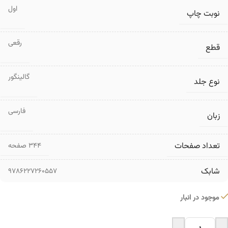
اول
نوبت چاپ
رقعی
قطع
گالینگور
نوع جلد
فارسی
زبان
تعداد صفحات
۳۴۴ صفحه
شابک
9786227260557
موجود در انبار