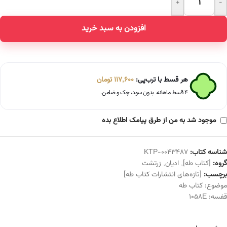
+
-
Alternative:
افزودن به سبد خرید
هر قسط با ترب‌پی:
117,600
تومان
۴ قسط ماهانه. بدون سود، چک و ضامن.
موجود شد به من از طرق پیامک اطلاع بده
شناسه کتاب:
KTP-0043487
گروه:
[کتاب طه]
,
ادیان
,
زرتشت
برچسب:
[تازه‌های انتشارات کتاب طه]
موضوع:
کتاب طه
قفسه:
1058E