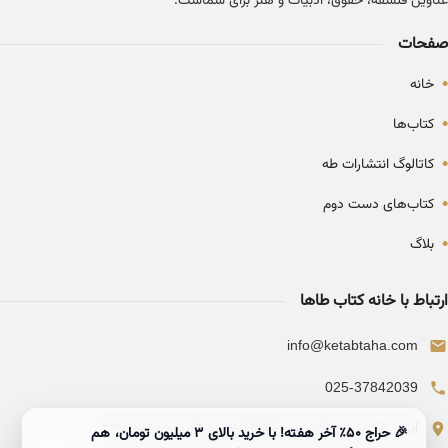
عناوین فلسفه، حقوق، ادبیات و هنر برای شماست.
صفحات
•
خانه
•
کتاب‌ها
•
کاتالوگ انتشارات طه
•
کتاب‌های دست دوم
•
بلاگ
ارتباط با خانه کتاب طاها
info@ketabtaha.com
025-37842039
ایران، قم، بلوار معلم، مجتمع ناشران، طبقه سوم، واحد ۳۱۴
🎉 حراج ۵۰٪ آخر هفته! با خرید بالای 3 میلیون تومان، هم