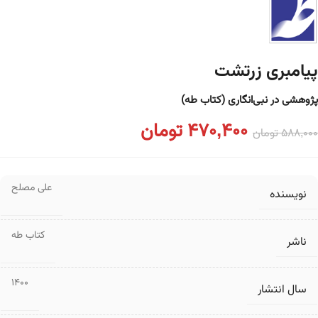
پیامبری زرتشت
پژوهشی در نبی‌انگاری (کتاب طه)
470,400
تومان
588,000
تومان
علی مصلح
نویسنده
کتاب طه
ناشر
1400
سال انتشار