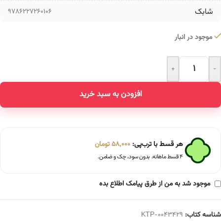
شابک
9786227260106
موجود در انبار
+
-
Alternative:
افزودن به سبد خرید
هر قسط با ترب‌پی:
58,000
تومان
۴ قسط ماهانه. بدون سود، چک و ضامن.
موجود شد به من از طرق پیامک اطلاع بده
شناسه کتاب:
KTP-0043429