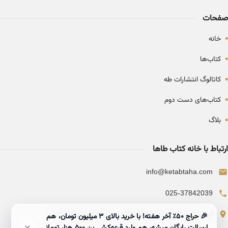
صفحات
•
خانه
•
کتاب‌ها
•
کاتالوگ انتشارات طه
•
کتاب‌های دست دوم
•
بلاگ
ارتباط با خانه کتاب طاها
info@ketabtaha.com
025-37842039
ایران، قم، بلوار معلم، مجتمع ناشران، طبقه سوم، واحد ۳۱۴
🎉 حراج ۵۰٪ آخر هفته! با خرید بالای 3 میلیون تومان، هم