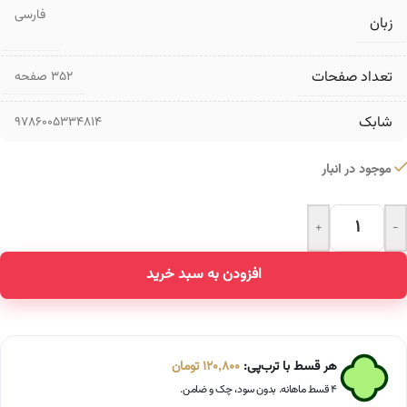
فارسی
زبان
تعداد صفحات
۳۵۲ صفحه
شابک
9786005334814
موجود در انبار
+
-
Alternative:
افزودن به سبد خرید
هر قسط با ترب‌پی:
120,800
تومان
۴ قسط ماهانه. بدون سود، چک و ضامن.