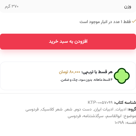
وزن
370 گرم
فقط 1 عدد در انبار موجود است
افزودن به سبد خرید
Alternative:
هر قسط با ترب‌پی:
80,000
تومان
۴ قسط ماهانه. بدون سود، چک و ضامن.
شناسه کتاب:
KTP-0057099
گروه:
ادبیات
,
ادبیات ایران
,
دست دوم
,
شعر
,
شعر کلاسیک
,
فردوسی
موضوع:
ابوالقاسم
،
سرگذشتنامه
،
فردوسی
قفسه:
1019A