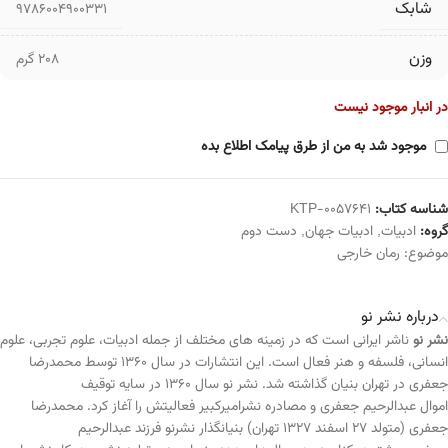
شابک
9786004900331
وزن
208 گرم
در انبار موجود نیست
موجود شد به من از طرق پیامک اطلاع بده
شناسه کتاب:
KTP-0057641
گروه:
ادبیات
,
ادبیات جهان
,
دست دوم
موضوع:
رمان خارجی
درباره نشر نو
نشر نو
ناشر ایرانی است که در زمینه های مختلف از جمله ادبیات، علوم تجربی، علوم
انسانی، فلسفه و هنر فعال است. این انتشارات در سال ۱۳۶۰ توسط محمدرضا
جعفری در تهران بنیان گذاشته شد. نشر نو سال ۱۳۶۰ در سایه توقیف
اموال عبدالرحیم جعفری و مصادره نشرامیرکبیر فعالیتش را آغاز کرد. محمدرضا
جعفری (متولد ۲۷ اسفند ۱۳۲۷ تهران) بنیانگذار نشرنو فرزند عبدالرحیم