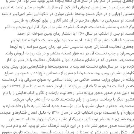
جعفری پیشتر در کنار پدر در سال‌های دهه پنجاه مدیر تولید نشر بود. کار نشر را
از نشرامیرکبیر در سال‌های نوجوانی آغاز کرد. آن سال‌ها علاوه بر مدیر تولید به عنوان
دستیار اجرایی و در دیگر مسئولیت‌ها نقش موثری در شکوفایی نشر امیرکبیر داشته
است. او همچنین به عنوان مترجم در آن نشر آثاری را برای کودکان به فارسی
برگردانده و منتشر شده‌است. فرهنگ فشرده نشر نو از دیگر آثار این مترجم و ناشر
است. او پس از انقلاب در سال ۱۳۶۰ با انتشار رمان زمین سوخته اثر احمد
محمود فعالیت نشر نو آغاز شد. احمد محمود برای حمایت خانواده عبدالرحیم
جعفری فعالیت انتشاراتی جدیدالتاسیس نشر نو، رمان زمین سوخته را به آن‌ها
می‌سپارد و چاپ نخست آن در ده هزار نسخه منتشر و در یک روز به فروش رفت.
محمدرضا جعفری که در فضای مصادره اموال خانوادگی فعالیت را در نشر نو آغاز
کرده بود، در سال‌های نخست فعالیت با محدودیت‌ها و فشارهایی برای پیش بردن
کارهای نشرش روبرو بود. محمدرضا جعفری از مصطفی تاج‌زاده و همچنین صباح
زنگنه در دوران وزارت محمد خاتمی در ارشاد اسلامی به عنوان مدیرانی یاد کرده‌است
که در فعالیت نشرنو سنگ‌اندازی می‌کردند. از اواخر دهه شصت تا سال ۱۳۷۹ نشرنو
به دلیل عدم صدور مجوز پروانه نشر از فعالیت بازماند و ناگزیر کتاب‌هایش را با نام
نشری دیگر با پرداخت درصدی از رقم پشت‌جلد کتاب به آن نشر چاپ می‌کرد.
محمدرضا جعفری عنوان نشرنو را برای مؤسسه جدید انتشاراتی به دلیل «اختصار» و
«روان» و با «مسما» بودن انتخاب کرد. در سال ۱۳۹۰ به دلیل اعمال فشارهای مجدد،
پرونده‌سازی علیه نشر نو، ناگزیر بنیان‌گذار نشر بار دیگر، این‌بار به نام همسرش
درخواست صدور مجوز نشر داد و در این فرایند فرهنگ نشر نو پدید آمد و نام نشر به
این شکل تغییر کرد. نشر نو عمدتا در زمینهٔ ادبیات، فلسفه، سیاست، تاریخ، حقوق