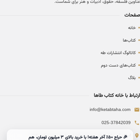
عناوین فلسفه، حقوق، ادبیات و هنر برای شماست.
صفحات
•
خانه
•
کتاب‌ها
•
کاتالوگ انتشارات طه
•
کتاب‌های دست دوم
•
بلاگ
ارتباط با خانه کتاب طاها
info@ketabtaha.com
025-37842039
ایران، قم، بلوار معلم، مجتمع ناشران، طبقه سوم، واحد ۳۱۴
🎉 حراج ۵۰٪ آخر هفته! با خرید بالای 3 میلیون تومان، هم