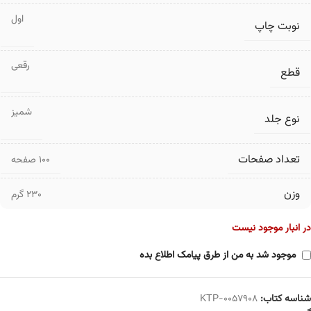
اول
نوبت چاپ
رقعی
قطع
شمیز
نوع جلد
تعداد صفحات
۱۰۰ صفحه
وزن
230 گرم
در انبار موجود نیست
موجود شد به من از طرق پیامک اطلاع بده
شناسه کتاب:
KTP-0057908