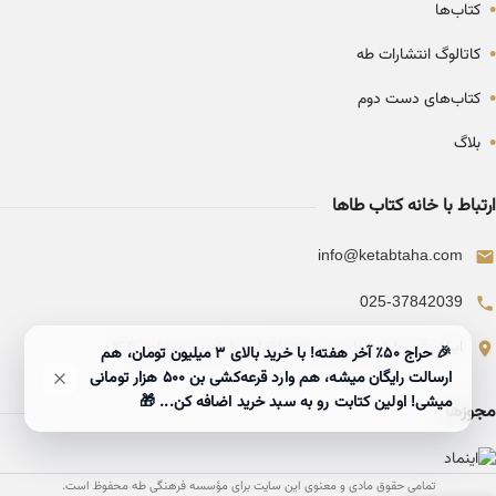
•
کتاب‌ها
•
کاتالوگ انتشارات طه
•
کتاب‌های دست دوم
•
بلاگ
ارتباط با خانه کتاب طاها
info@ketabtaha.com
025-37842039
ایران، قم، بلوار معلم، مجتمع ناشران، طبقه سوم، واحد ۳۱۴
🎉 حراج ۵۰٪ آخر هفته! با خرید بالای 3 میلیون تومان، هم
ارسالت رایگان میشه، هم وارد قرعه‌کشی بن ۵۰۰ هزار تومانی
میشی! اولین کتابت رو به سبد خرید اضافه کن... 🎁
مجوزها
تمامی حقوق مادی و معنوی این سایت برای مؤسسه فرهنگی طه محفوظ است.