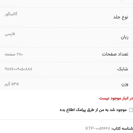
گالینگور
نوع جلد
فارسی
زبان
تعداد صفحات
۲۸۰ صفحه
شابک
9786009050888
وزن
535 گرم
در انبار موجود نیست
موجود شد به من از طرق پیامک اطلاع بده
شناسه کتاب:
KTP-0059667