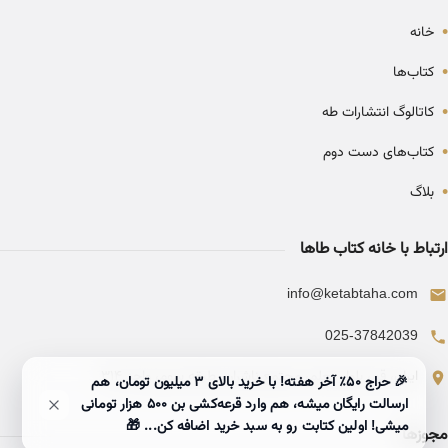
•
خانه
•
کتاب‌ها
•
کاتالوگ انتشارات طه
•
کتاب‌های دست دوم
•
بلاگ
ارتباط با خانه کتاب طاها
info@ketabtaha.com
025-37842039
ایران، قم، بلوار معلم، مجتمع ناشران، طبقه سوم، واحد ۳۱۴
🎉 حراج ۵۰٪ آخر هفته! با خرید بالای 3 میلیون تومان، هم
ارسالت رایگان میشه، هم وارد قرعه‌کشی بن ۵۰۰ هزار تومانی
میشی! اولین کتابت رو به سبد خرید اضافه کن... 🎁
مجوزها