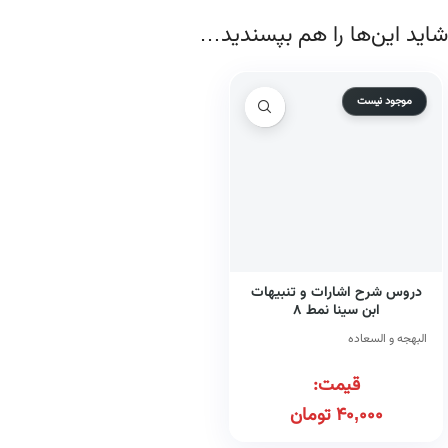
شاید این‌ها را هم بپسندید…
موجود نیست
دروس شرح اشارات و تنبیهات
ابن سینا نمط ۸
البهجه و السعاده
قیمت:
40,000
تومان